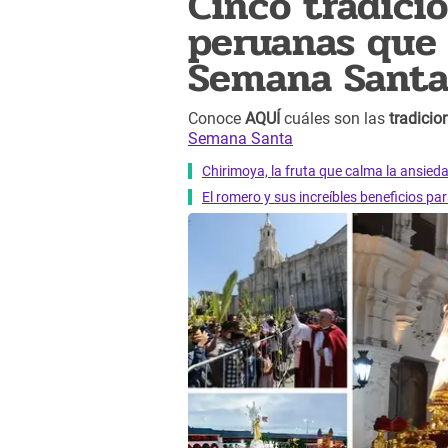
Cinco tradici
peruanas que 
Semana Sant
Conoce
AQUÍ
cuáles son las
tradicio
Semana Santa
Chirimoya, la fruta que calma la ansied
El romero y sus increíbles beneficios pa