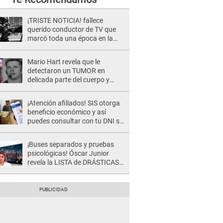
¡TRISTE NOTICIA! fallece
querido conductor de TV que
marcó toda una época en la
pantalla chica, así fue su
repentino adiós
Mario Hart revela que le
detectaron un TUMOR en
delicada parte del cuerpo y
expone diagnóstico: "Dolores
muy fuertes..."
¡Atención afiliados! SIS otorga
beneficio económico y así
puedes consultar con tu DNI si
te corresponde
¡Buses separados y pruebas
psicológicas! Óscar Junior
revela la LISTA de DRÁSTICAS
medidas para prevenir acoso
en 'La Bella Luz' tras caso
Naldy Saldaña