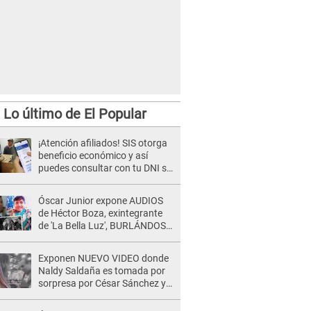
Lo último de El Popular
¡Atención afiliados! SIS otorga
beneficio económico y así
puedes consultar con tu DNI si
te corresponde
Óscar Junior expone AUDIOS
de Héctor Boza, exintegrante
de 'La Bella Luz', BURLÁNDOSE
de Anely Dávila tras acusarlo
de maltrato: "Grábame..."
Exponen NUEVO VIDEO donde
Naldy Saldaña es tomada por
sorpresa por César Sánchez y
ella evidencia su REACCIÓN: Le
agarró la mano