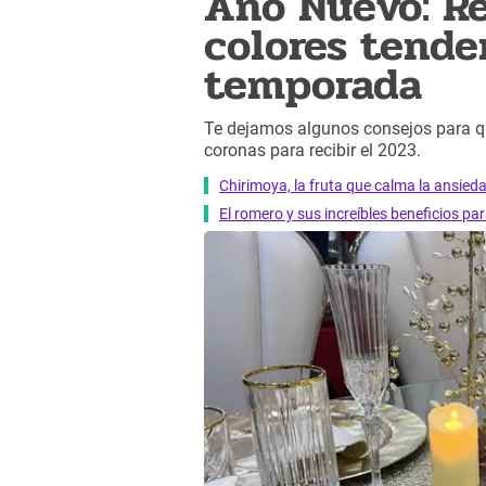
Año Nuevo: Re
colores tende
temporada
Te dejamos algunos consejos para q
coronas para recibir el 2023.
Chirimoya, la fruta que calma la ansied
El romero y sus increíbles beneficios pa