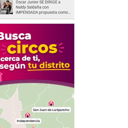
Óscar Junior SE DIRIGE a
Naldy Saldaña con
IMPENSADA propuesta como
nuevo líder de 'La Bella Luz' tras
denuncia: "Otro tipo de ley..."