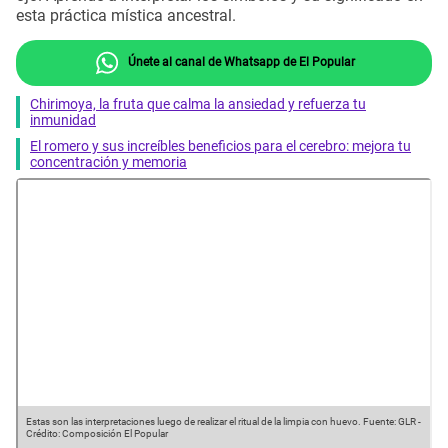
esta práctica mística ancestral.
Únete al canal de Whatsapp de El Popular
Chirimoya, la fruta que calma la ansiedad y refuerza tu
inmunidad
El romero y sus increíbles beneficios para el cerebro: mejora tu
concentración y memoria
Estas son las interpretaciones luego de realizar el ritual de la limpia con huevo.
Fuente: GLR
-
Crédito: Composición El Popular