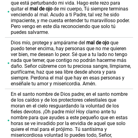
que está perturbando mi vida. Hago este rezo para
quitar el
mal de ojo
de mi cuerpo, Tú siempre terminas
venciendo al mal. Acudo a ti Padre, tal vez he sido
impaciente, y me cuesta entender tu maravilloso poder.
Pero vengo en este día reconociendo que solo tú
puedes salvarme.
Dios mío, protege y ampárame del
mal de ojo
que
puedo tener encima, hay personas que no me quieren
ver bien, me desean lo peor. Sé que a tu lado no tengo
nada que temer, que contigo no podrán hacerme más
daño. Señor cúbreme con tu preciosa sangre, límpiame,
purifícame, haz que sea libre desde ahora y para
siempre. Perdona el mal que hay en esas personas y
enséñale tu amor y misericordia. Amén.
En el santo nombre de Dios padre; en el santo nombre
de los caídos y de los protectores celestiales que
moran en el cielo resguardando la voluntad de los
fieles devotos. ¡Oh padre mío! Hoy clamo ante tu
nombre para que ayudes a este pequeño que en estas
horas se ve invadido por la envidia de aquel que solo
quiere el mal para el prójimo. Tú santísima y
misericordiosa voluntad lo puedes todo, Señor,