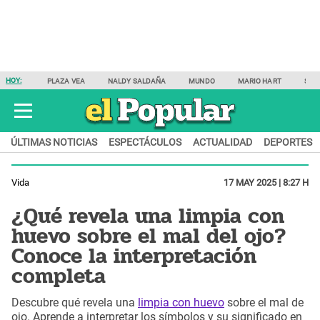
HOY:
PLAZA VEA
NALDY SALDAÑA
MUNDO
MARIO HART
SAM
ÚLTIMAS NOTICIAS
ESPECTÁCULOS
ACTUALIDAD
DEPORTES
Vida
17 MAY 2025 | 8:27 H
¿Qué revela una limpia con
huevo sobre el mal del ojo?
Conoce la interpretación
completa
Descubre qué revela una
limpia con huevo
sobre el mal de
ojo. Aprende a interpretar los símbolos y su significado en