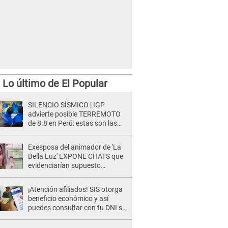
Lo último de El Popular
SILENCIO SÍSMICO | IGP
advierte posible TERREMOTO
de 8.8 en Perú: estas son las
zonas más expuestas
Exesposa del animador de 'La
Bella Luz' EXPONE CHATS que
evidenciarían supuesto
romance clandestino con Naldy
Saldaña, pese a tener pareja
¡Atención afiliados! SIS otorga
beneficio económico y así
puedes consultar con tu DNI si
te corresponde