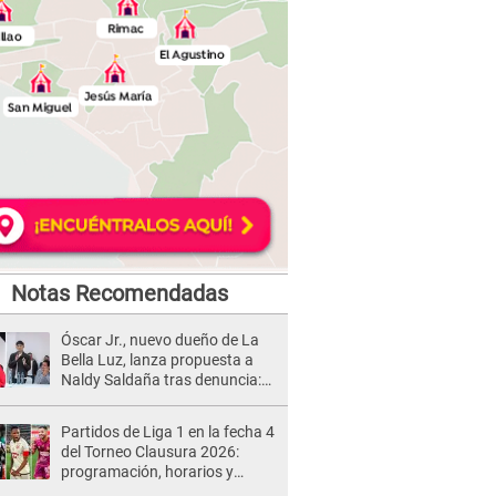
Notas Recomendadas
Óscar Jr., nuevo dueño de La
Bella Luz, lanza propuesta a
Naldy Saldaña tras denuncia:
“Va a haber otro tipo de ley”
Partidos de Liga 1 en la fecha 4
del Torneo Clausura 2026:
programación, horarios y
dónde ver