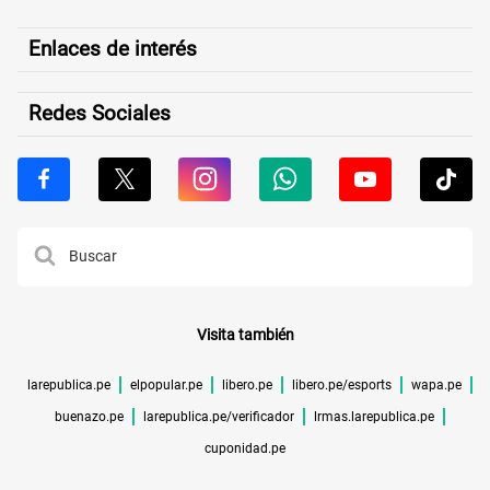
Enlaces de interés
Redes Sociales
Visita también
larepublica.pe
elpopular.pe
libero.pe
libero.pe/esports
wapa.pe
buenazo.pe
larepublica.pe/verificador
lrmas.larepublica.pe
cuponidad.pe