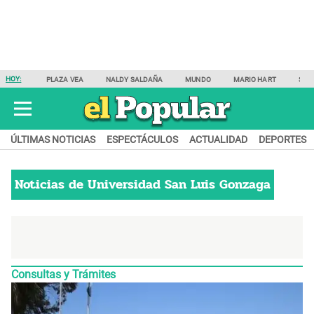
HOY:
PLAZA VEA
NALDY SALDAÑA
MUNDO
MARIO HART
SAM
ÚLTIMAS NOTICIAS
ESPECTÁCULOS
ACTUALIDAD
DEPORTES
Noticias de
Universidad San Luis Gonzaga
Consultas y Trámites