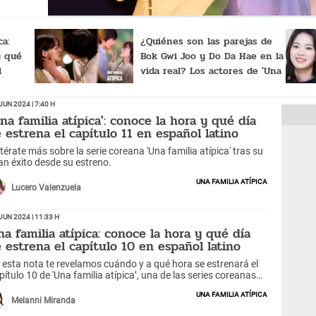
ca:
¿Quiénes son las parejas de
y qué
Bok Gwi Joo y Do Da Hae en la
l
vida real? Los actores de 'Una
spañol
familia atípica'
Jun 2024 | 7:40 h
Una familia atípica': conoce la hora y qué día
e estrena el capítulo 11 en español latino
térate más sobre la serie coreana 'Una familia atípica' tras su
an éxito desde su estreno.
Una familia atípica
Lucero Valenzuela
Jun 2024 | 11:33 h
na familia atípica: conoce la hora y qué día
e estrena el capítulo 10 en español latino
 esta nota te revelamos cuándo y a qué hora se estrenará el
pítulo 10 de 'Una familia atípica’, una de las series coreanas
e está causando sensación entre los fans del k-drama.
Una familia atípica
Melanni Miranda