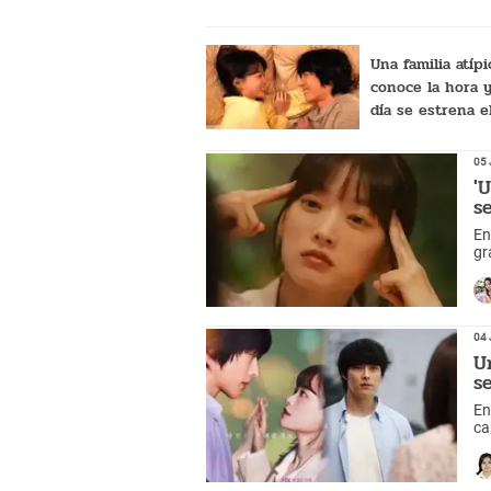
Una familia atípi
conoce la hora 
día se estrena e
capítulo 12 en e
latino
05 
'
s
En
gr
04 
U
s
En
ca
qu