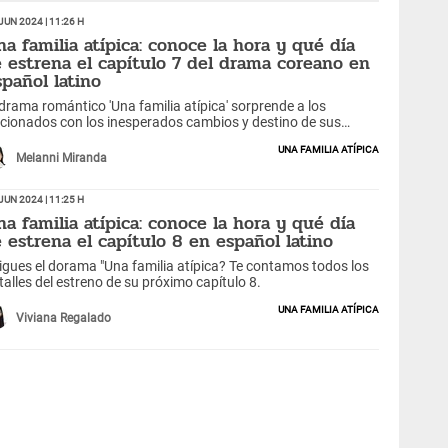
Jun 2024 | 11:26 h
na familia atípica: conoce la hora y qué día
e estrena el capítulo 7 del drama coreano en
spañol latino
 drama romántico 'Una familia atípica' sorprende a los
icionados con los inesperados cambios y destino de sus
rsonajes. ¿Cuándo se estrena el episodio 7 y dónde verlo?
Una familia atípica
Melanni Miranda
Jun 2024 | 11:25 h
na familia atípica: conoce la hora y qué día
e estrena el capítulo 8 en español latino
igues el dorama "Una familia atípica? Te contamos todos los
talles del estreno de su próximo capítulo 8.
Una familia atípica
Viviana Regalado