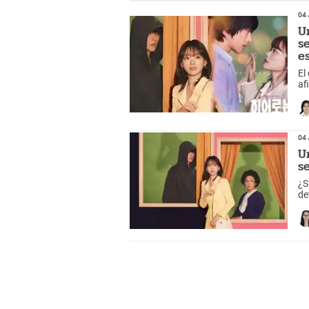
04 
U
s
e
El
af
pe
04 
U
s
¿S
de