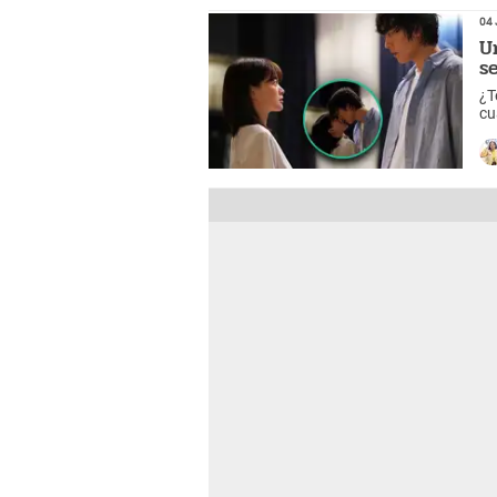
04 
U
s
¿T
cu