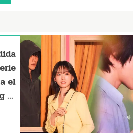
dida
serie
a el
g Ki
Yong