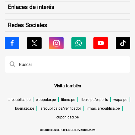
Enlaces de interés
Redes Sociales
Visita también
larepublica.pe
elpopular.pe
libero.pe
libero.pe/esports
wapa.pe
buenazo.pe
larepublica.pe/verificador
lrmas.larepublica.pe
cuponidad.pe
©TODOS LOS DERECHOS RESERVADOS -
2026