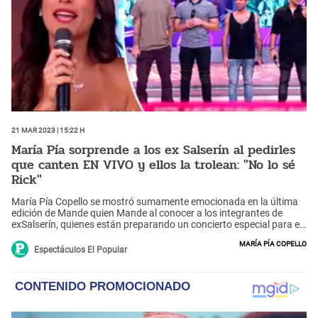
21 Mar 2023 | 15:22 h
María Pía sorprende a los ex Salserín al pedirles
que canten EN VIVO y ellos la trolean: "No lo sé
Rick"
María Pía Copello se mostró sumamente emocionada en la última
edición de Mande quien Mande al conocer a los integrantes de
exSalserín, quienes están preparando un concierto especial para el
próximo 23 de marzo. Sin embargo, los cantantes no imaginaron
María Pía Copello
que la conductora les pidiera que canten sus éxitos frente a
Espectáculos El Popular
cámaras y luego de una broma deleitaron a todos con su voz.