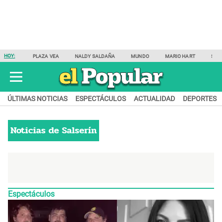
HOY:
PLAZA VEA
NALDY SALDAÑA
MUNDO
MARIO HART
SAM
ÚLTIMAS NOTICIAS
ESPECTÁCULOS
ACTUALIDAD
DEPORTES
Noticias de
Salserín
Espectáculos