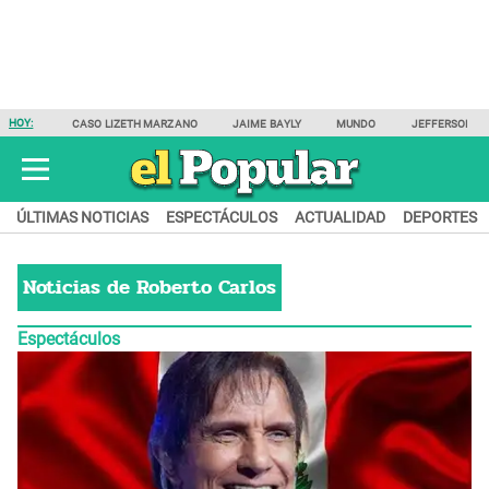
HOY:
CASO LIZETH MARZANO
JAIME BAYLY
MUNDO
JEFFERSON F
ÚLTIMAS NOTICIAS
ESPECTÁCULOS
ACTUALIDAD
DEPORTES
Noticias de
Roberto Carlos
Espectáculos