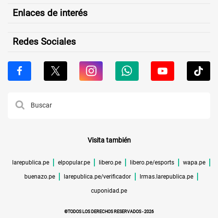
Enlaces de interés
Redes Sociales
Visita también
larepublica.pe
elpopular.pe
libero.pe
libero.pe/esports
wapa.pe
buenazo.pe
larepublica.pe/verificador
lrmas.larepublica.pe
cuponidad.pe
©TODOS LOS DERECHOS RESERVADOS -
2026