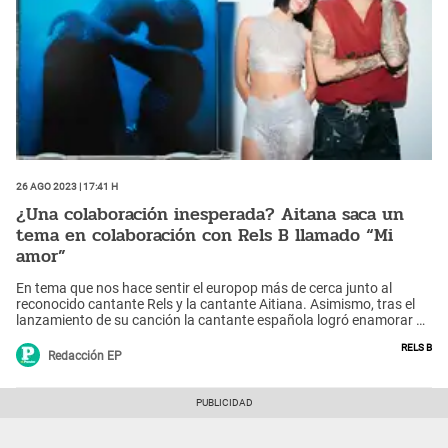
26 Ago 2023 | 17:41 h
¿Una colaboración inesperada? Aitana saca un
tema en colaboración con Rels B llamado “Mi
amor”
En tema que nos hace sentir el europop más de cerca junto al
reconocido cantante Rels y la cantante Aitiana. Asimismo, tras el
lanzamiento de su canción la cantante española logró enamorar a
sus seguidores con sus increíbles looks en su nuevo video clip. ¿Te
Rels B
negarás a escucharlo?
Redacción EP