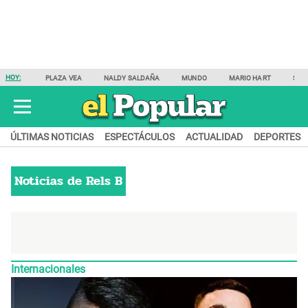
HOY:
PLAZA VEA
NALDY SALDAÑA
MUNDO
MARIO HART
SAM
ÚLTIMAS NOTICIAS
ESPECTÁCULOS
ACTUALIDAD
DEPORTES
Noticias de
Rels B
Internacionales