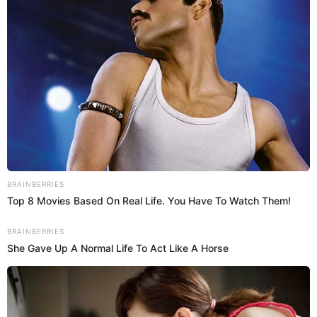
23 May 2023 | 14:07 h
Princesita Mily: Estas son sus canciones más
populares, desde cumbia hasta música cristiana
Milagros Soto fue una de las primeras mujeres en incursionar en la
chicha peruana. Aquí te contamos detalles sobre sus más grandes
éxitos.
Princesita Mily
Valeria Mendoza