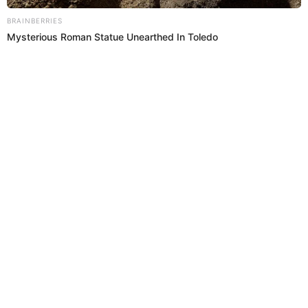
sufrimiento"
En conversación con Préndete, la hija de la Princesita Mily,
excantante de Pintura Roja, dio detalles de cómo se dio el
diagnóstico de su madre.
Princesita Mily
Redacción EP
23 May 2023 | 11:52 h
Alejandro Zárate llega al velorio de la Princesita
Mily: "Dejó una gran huella en la historia"