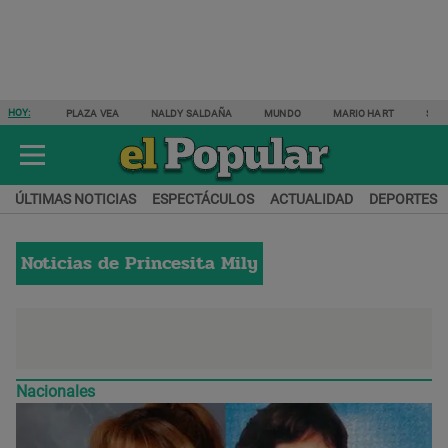
HOY:
PLAZA VEA
NALDY SALDAÑA
MUNDO
MARIO HART
SAM
ÚLTIMAS NOTICIAS
ESPECTÁCULOS
ACTUALIDAD
DEPORTES
Noticias de
Princesita Mily
Nacionales