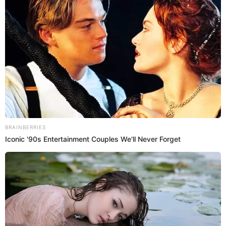
23 May 2023 | 18:01 h
Hija Princesita Mily revela cómo fue afrontar
enfermedad de su mamá: "Fue muy doloroso"
La hija de la Princesita Mily, Saraí, compartió con Préndete cómo
fue el tratamiento que llevó su mamá contra enfermedad y cómo
enfrentó esta situación la familia de la cantante nacional.
Princesita Mily
Redacción EP