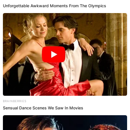
23 May 2023 | 20:34 h
Princesita Mily falleció a los 57 años: ¿A qué hora
y dónde será el entierro de la querida cantante
de Pintura Roja?
La cantante Princesita Mily perdió la vida este 22 de mayo a los 57
años de edad tras perder la batalla contra enfermedad. En esta
nota, conoce los detalles de dónde será velada y a qué hora se dará
su entierro.
Princesita Mily
Giuliana Taipe