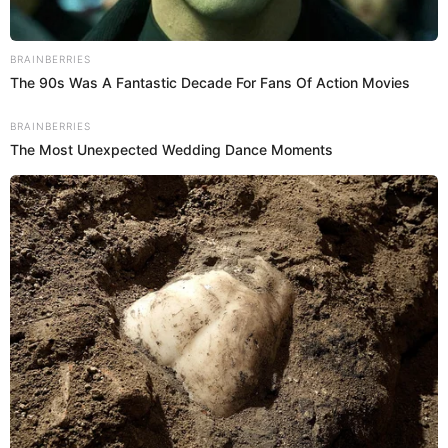
sonando"
Juliana Oxenford se mostró conmovida por el fallecimiento de la
exvocalista de 'Pintura Roja', la Princesita Mily.
Juliana Oxenford
Redacción EP
23 May 2023 | 12:25 h
Princesita Mily tenía enfermedad hace 20 años y
no lo sabía, revela su hija: "Ha sido corto el