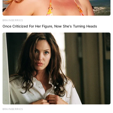
23 May 2023 | 14:22 h
Papá de Princesita Mily la recuerda con mucho
amor tras muerte: "Desde chiquita tenía ese
querer de ser artista"
El papá de la Princesita Mily, Jaime Soto, recordó cómo fueron los
inicios de su hija en el mundo artístico y fue con anécdotas del
colegio.
Princesita Mily
Redacción EP