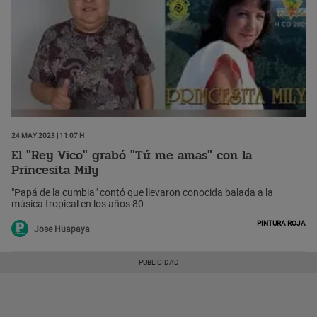
24 May 2023 | 11:07 h
El "Rey Vico" grabó "Tú me amas" con la
Princesita Mily
"Papá de la cumbia" contó que llevaron conocida balada a la
música tropical en los años 80
Pintura Roja
Jose Huapaya