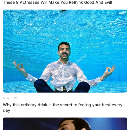
23 May 2023 | 14:17 h
Princesita Mily fue la inspiración de "El teléfono",
revela Metiche: "No le quería contestar a un
chico"
En Préndete, los conductores contaron detalles inéditos del paso de
la Princesita Mily por Pintura Roja, y Kurt Villavicencio sorprendió
con anécdota.
Princesita Mily
Redacción EP