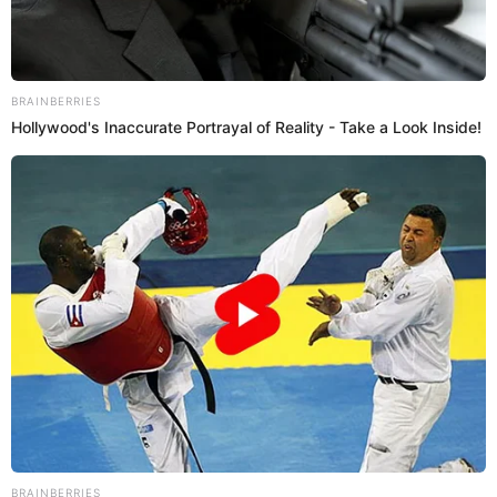
23 May 2023 | 21:26 h
Hija de Princesita Mily conmueve tras muerte de
la cantante: "Ella sabía que iba a partir y nos lo
dijo"
La hija de Princesita Mily, Saraí, se mostró afligida con la partida de
la cantante nacional, quien fue vocalista de Pintura Roja. "Son
momentos bastante difíciles", señaló.
Princesita Mily
Redacción EP