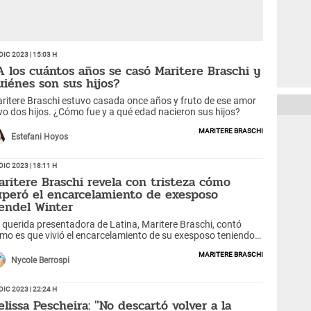
Dic 2023 | 15:03 h
A los cuántos años se casó Maritere Braschi y
uiénes son sus hijos?
ritere Braschi estuvo casada once años y fruto de ese amor
vo dos hijos. ¿Cómo fue y a qué edad nacieron sus hijos?
Maritere Braschi
Estefani Hoyos
Dic 2023 | 18:11 h
aritere Braschi revela con tristeza cómo
uperó el encarcelamiento de exesposo
endel Winter
 querida presentadora de Latina, Maritere Braschi, contó
mo es que vivió el encarcelamiento de su exesposo teniendo
s hijos.
Maritere Braschi
Nycole Berrospi
Dic 2023 | 22:24 h
elissa Pescheira: "No descartó volver a la