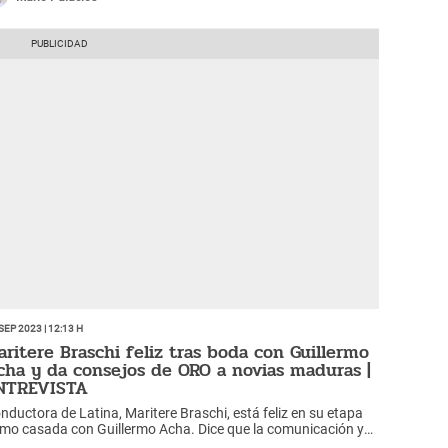
Sep 2023 | 12:13 h
aritere Braschi feliz tras boda con Guillermo
cha y da consejos de ORO a novias maduras |
NTREVISTA
nductora de Latina, Maritere Braschi, está feliz en su etapa
mo casada con Guillermo Acha. Dice que la comunicación y
lerancia son la base para que la relación tenga éxito.