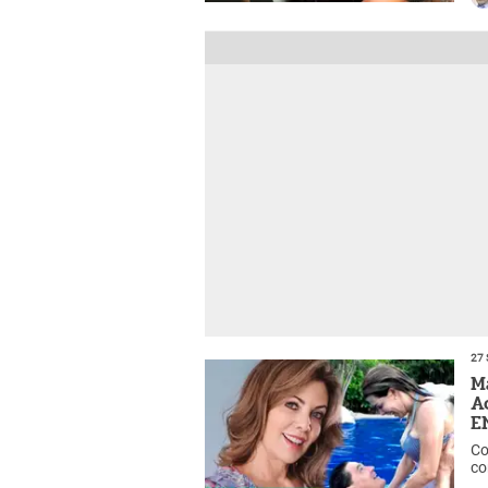
27 
M
A
E
Co
co
to