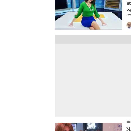
a
Pe
re
30 
M