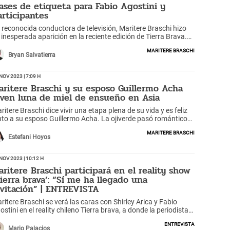
lases de etiqueta para Fabio Agostini y
articipantes
 reconocida conductora de televisión, Maritere Braschi hizo
 inesperada aparición en la reciente edición de Tierra Brava.
 periodista peruana se presentó en el reality chileno para
Maritere Braschi
señar a todos los participantes, con Fabio Agostini incluido,
Bryan Salvatierra
ases de etiqueta y modales en la mesa.
Nov 2023 | 7:09 h
aritere Braschi y su esposo Guillermo Acha
iven luna de miel de ensueño en Asia
ritere Braschi dice vivir una etapa plena de su vida y es feliz
nto a su esposo Guillermo Acha. La ojiverde pasó románticos
mentos en ciudades de Japón, China y Tailandia,
Maritere Braschi
Estefani Hoyos
Nov 2023 | 10:12 h
aritere Braschi participará en el reality show
Tierra brava’: “Sí me ha llegado una
nvitación” | ENTREVISTA
ritere Braschi se verá las caras con Shirley Arica y Fabio
ostini en el reality chileno Tierra brava, a donde la periodista
e convocada para dar clases de buenos modales.
Entrevista
Mario Palacios