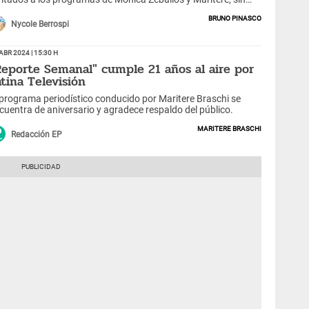
bargo, quedaron sorprendidos cuando las conductoras les
Bruno Pinasco
garon una broma haciéndoles probar platos exóticos sin
Nycole Berrospi
evio aviso.
Abr 2024 | 15:30 h
Reporte Semanal" cumple 21 años al aire por
atina Televisión
 programa periodístico conducido por Maritere Braschi se
cuentra de aniversario y agradece respaldo del público.
Maritere Braschi
Redacción EP