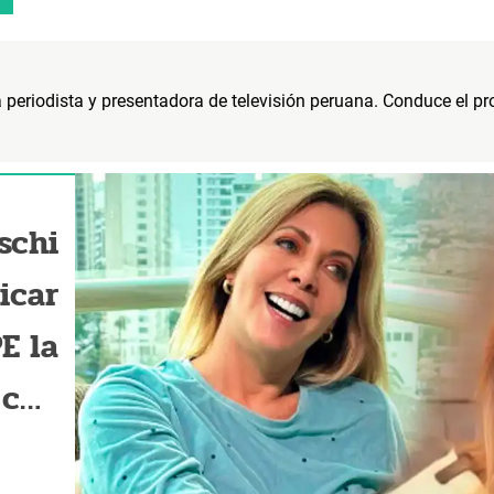
a periodista y presentadora de televisión peruana. Conduce el 
schi
icar
E la
 con
 que