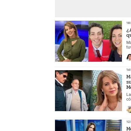
18 
¿
q
Ma
tu
14 
M
s
M
La
có
do
12 
M