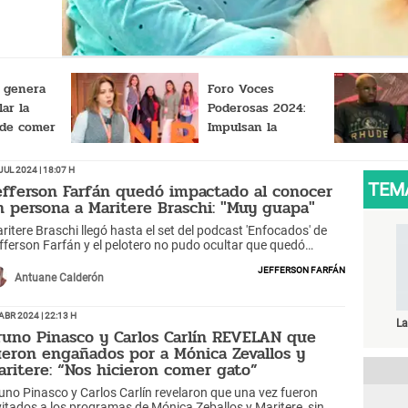
se..."
i genera
Foro Voces
ar la
Poderosas 2024:
 de comer
Impulsan la
as manos
autoestima y el
empoderamiento
Jul 2024 | 18:07 h
femenino
efferson Farfán quedó impactado al conocer
TEM
n persona a Maritere Braschi: "Muy guapa"
ritere Braschi llegó hasta el set del podcast 'Enfocados' de
fferson Farfán y el pelotero no pudo ocultar que quedó
utivado por la belleza de la conductora al conocerla en
Jefferson Farfán
rsona. También, Roberto Guizasola se mandó con elogio.
Antuane Calderón
Abr 2024 | 22:13 h
La
runo Pinasco y Carlos Carlín REVELAN que
ueron engañados por a Mónica Zevallos y
aritere: “Nos hicieron comer gato”
uno Pinasco y Carlos Carlín revelaron que una vez fueron
vitados a los programas de Mónica Zeballos y Maritere, sin