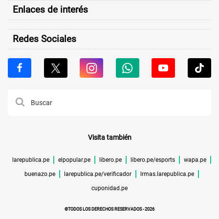
Enlaces de interés
Redes Sociales
Visita también
larepublica.pe
elpopular.pe
libero.pe
libero.pe/esports
wapa.pe
buenazo.pe
larepublica.pe/verificador
lrmas.larepublica.pe
cuponidad.pe
©TODOS LOS DERECHOS RESERVADOS -
2026