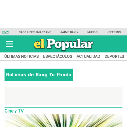
HOY:
CASO LIZETH MARZANO
JAIME BAYLY
MUNDO
JEFFERSON F
ÚLTIMAS NOTICIAS
ESPECTÁCULOS
ACTUALIDAD
DEPORTES
Noticias de
Kung Fu Panda
Cine y TV