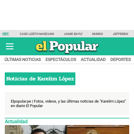
HOY:
CASO LIZETH MARZANO
JAIME BAYLY
MUNDO
JEFFERSON F
ÚLTIMAS NOTICIAS
ESPECTÁCULOS
ACTUALIDAD
DEPORTES
Noticias de
Karelim López
Elpopular.pe | Fotos, videos, y las últimas noticias de "Karelim López"
en diario El Popular
Actualidad