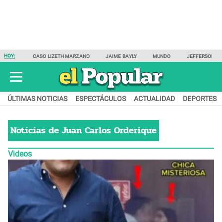
HOY:
CASO LIZETH MARZANO
JAIME BAYLY
MUNDO
JEFFERSON F
ÚLTIMAS NOTICIAS
ESPECTÁCULOS
ACTUALIDAD
DEPORTES
Noticias de
Juan Carlos Orderique
Videos