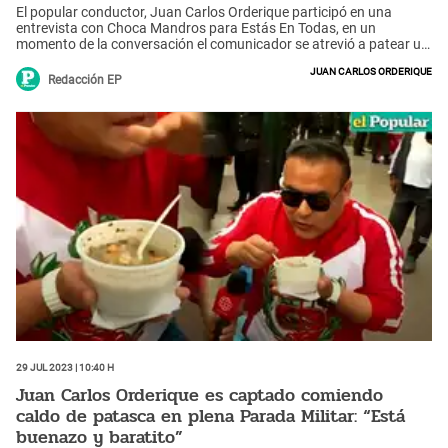
El popular conductor, Juan Carlos Orderique participó en una
entrevista con Choca Mandros para Estás En Todas, en un
momento de la conversación el comunicador se atrevió a patear un
penal sin imaginar que iba a terminar golpeando al equipo de
Juan Carlos Orderique
grabación del programa. Tras el accidente volvió a patear y
Redacción EP
finalmente metió gol.
29 Jul 2023 | 10:40 h
Juan Carlos Orderique es captado comiendo
caldo de patasca en plena Parada Militar: “Está
buenazo y baratito”