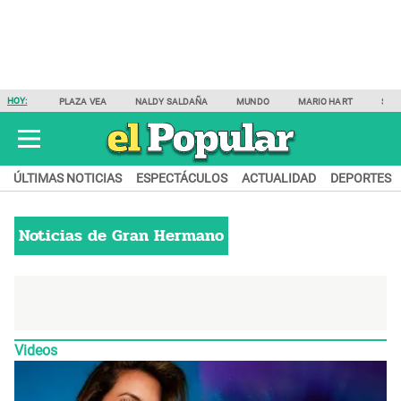
HOY:
PLAZA VEA
NALDY SALDAÑA
MUNDO
MARIO HART
SAM
ÚLTIMAS NOTICIAS
ESPECTÁCULOS
ACTUALIDAD
DEPORTES
Noticias de
Gran Hermano
Videos