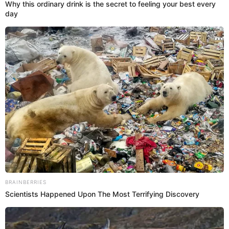
19 Dic 2024 | 11:30 h
“La verdadera esposa contraataca” ONLINE y
GRATIS: Dónde ver el drama chino completo en
español
La serie “La verdadera esposa contraataca” está que cautiva con
su historia. Descubre cómo verla totalmente gratis.
Dorama
Isabel Gonzalez