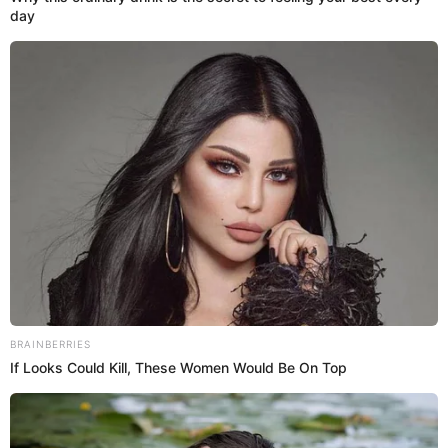
Netflix
Karem Loyola
10 Dic 2024 | 15:27 h
¿Dónde se podrá ver ‘La Jueza del Infierno’ en
streaming? ¿Estará en Netflix o Disney+?
La serie de drama romántico y fantasía 'La Jueza del Infierno',
protagonizada por Park Shin Hye, se estrena por streaming.
Conoce todos los detalles en esta nota.
Dorama