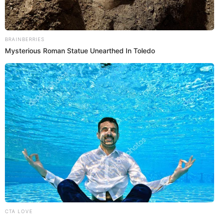
25 Ene 2025 | 19:30 h
TODOS los episodios de "Mi Amor, Solo Di Que Sí"
ONLINE: Dónde ver el drama completo en español
latino
'Mi amor, solo di que sí', es el nuevo éxito de ReelShort, el cual ya se
ha convertido en el favorito de muchos en redes sociales.
DramaBox
Bryan Salvatierra