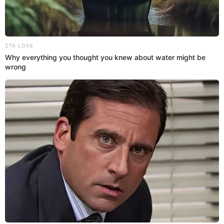
Netflix: ¿quién es quién en la serie?
Los k-dramas están de moda y han conquistado las plataformas
como Netflix. "Esa sonrisa tuya" ha logrado conquistar la
plataforma. ¿Quién es quién en la serie?
Netflix
Estefani Hoyos
07 Mar 2025 | 13:47 h
Wonderful World: fecha de estreno, dónde y
cómo ver ONLINE el k-drama protagonizado por