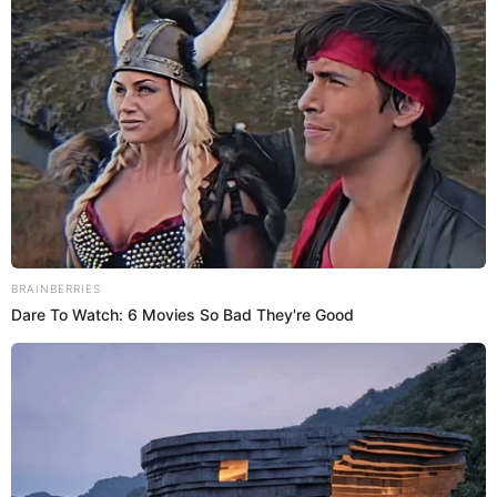
16 Dic 2024 | 19:56 h
'Ámame todo lo que quieras' ONLINE Y GRATIS:
Dónde ver la divertida serie romántica completa
La impactante y romántica historia de Sara y Ezio en 'Ámame todo
lo que quieras' ha cautivado a más de uno. Conoce dónde puedes
verla completa.
Dorama
Isabel Gonzalez