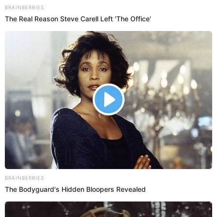
Cha Eun Woo
Se acaba de estrenar los primeros capítulos de ‘Wonderful Word’
con la actuación de Cha Eu Woo. Descubre cómo poder verlo
ONLINE.
Netflix
Isabel Gonzalez
31 Ene 2025 | 8:24 h
‘El aroma viene del dolor’ ONLINE y GRATIS:
Dónde ver el drama chino completo en español