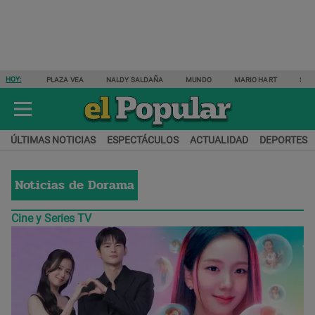
HOY:
PLAZA VEA
NALDY SALDAÑA
MUNDO
MARIO HART
SAM
ÚLTIMAS NOTICIAS
ESPECTÁCULOS
ACTUALIDAD
DEPORTES
Noticias de
Dorama
Cine y Series TV