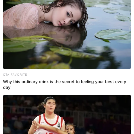
Lucero Valenzuela
09 Dic 2024 | 17:36 h
Park Min Jae falleció: Descubre las series y
dramas más populares para ver en Netflix como
homenaje
La muerte del actor Park Min Jae ha dejado un vacío en el mundo
artístico de los k-dramas. Conoce la lista de producciones que
interpretó y se pueden ver en Netflix.