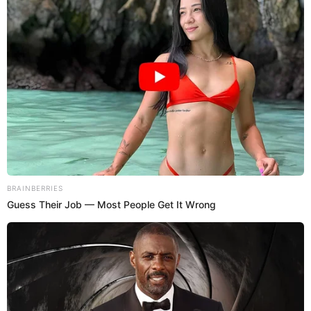
telenovelas infantiles en la edición especial ‘2000sxSiempre’ en
Guadalajara. No pudo contener la emoción.
Belinda
Isabel Gonzalez