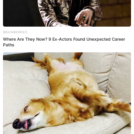
Belinda
Redacción EP
16 Abr 2023 | 9:59 h
Christian Nodal tras embarazo de Cazzu: "Ya no
soy un papacito, ahora sí soy un papá"
El cantante Christian Nodal anunció durante una de sus
presentaciones que pronto se convertirá en padre tras el embarazo
de su pareja Cazzu.