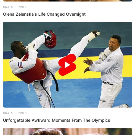
10 May 2023 | 12:49 h
¿Belinda y 'Peso Pluma' tienen un romance
secreto? Estas son las pistas que dejaron los
cantantes
¿Nuevo romance en la vida de Belinda? Luego del cierre de su
historia con Christian Nodal, la mexicana ha sido vinculada con el
cantante 'Peso Pluma' por supuestos coqueteos.
Belinda
Jessica García