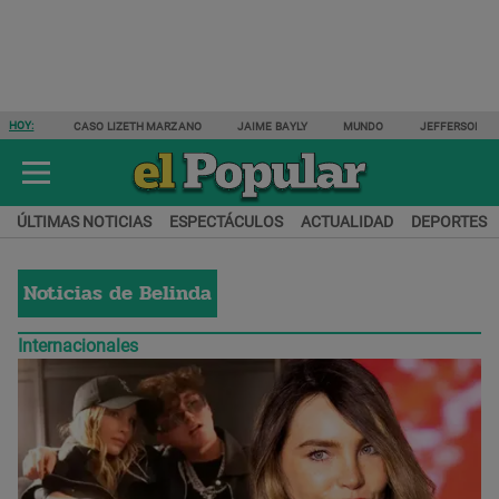
HOY:
CASO LIZETH MARZANO
JAIME BAYLY
MUNDO
JEFFERSON F
ÚLTIMAS NOTICIAS
ESPECTÁCULOS
ACTUALIDAD
DEPORTES
Noticias de
Belinda
Internacionales