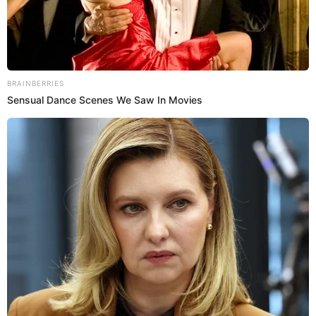
23 May 2023 | 17:43 h
¿Quién es Peso Pluma, el mexicano que la rompe
en la música y por qué fue vinculado con
Belinda?
Para muchos su nombre puede ser desconocido, pero Peso Pluma
ha logrado posicionar la música regional mexicana a nivel
internacional.
Música Urbana
Valeria Mendoza