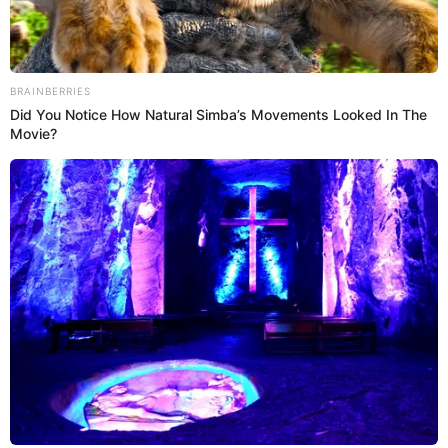
Belinda no dudó en pronunciarse en sus redes sociales minutos
después de que su expareja, Christian Nodal, anunció su ruptura
con Cazzu. ¿Qué canción compartió y qué dice la letra?
Belinda
Viviana Regalado
23 May 2024 | 14:37 h
Christian Nodal y Cazzu anuncian su separación:
"Nuestro amor y respeto permanecen fuertes"