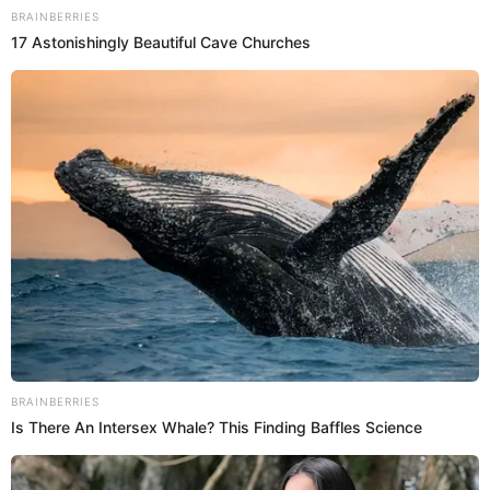
Christian Nodal dio a conocer la dura decisión que tomó con la
madre de su única hija, Cazzu, a pocos meses de haberse
convertido en padres. ¿Cuál fue el motivo?
Belinda
Viviana Regalado
13 Nov 2023 | 10:33 h
Belinda lloró al encontrarse con sus compañeros
de 'Amigos por siempre' y 'Cómplices al rescate'
La cantante Belinda se reencontró con sus excompañero de