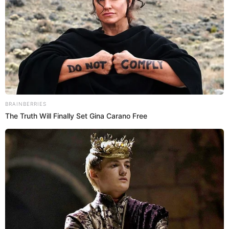
21 Abr 2023 | 20:38 h
Belinda se pronuncia tras el embarazo de Cazzu,
novia de su ex Nodal: "Respeto a la nueva
familia"
¡Rompió su silencio! La cantante mexicana, Belinda, no pudo
reaccionar ante el cuestionamiento de la prensa por el embarazo de
Cazzu, la actual pareja de su ex Christian Nodal. ¿Qué dijo?