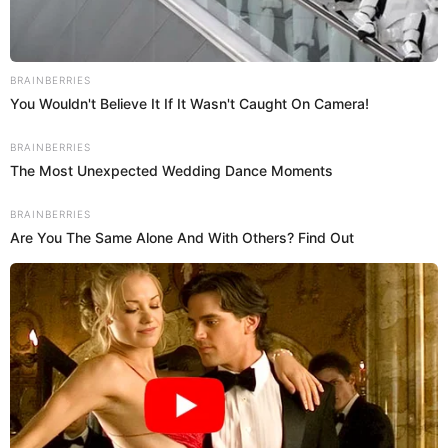
12 Sep 2023 | 13:02 h
Laura Bozzo echa a Belinda y le pide saldar
fuerte deuda con joyería peruana: "Me tiene
loca"
Ante medios mexicanos, Laura Bozzo contó que Belinda llegó a
Perú hace unos años a celebrar su cumpleaños, y no pagó la
cuenta de unas joyas.
Laura Bozzo
Redacción EP