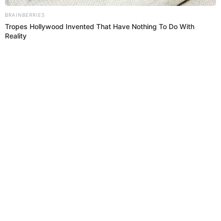
Cazzu
Redacción EP
15 Abr 2023 | 23:10 h
Cazzu y Christian Nodal se convertirán en padres:
cantante lo confirma en concierto
La cantante Cazzu aparece con su avanzado embarazo en último
concierto y confirma que espera el primer hijo de Christian Nodal,
expareja de Belinda.
Belinda
Redacción EP