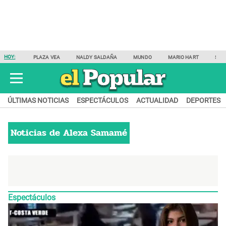
HOY:
PLAZA VEA
NALDY SALDAÑA
MUNDO
MARIO HART
SAM
ÚLTIMAS NOTICIAS
ESPECTÁCULOS
ACTUALIDAD
DEPORTES
Noticias de
Alexa Samamé
Espectáculos