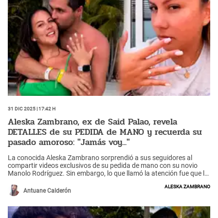
31 Dic 2025 | 17:42 h
Aleska Zambrano, ex de Said Palao, revela
DETALLES de su PEDIDA de MANO y recuerda su
pasado amoroso: "Jamás voy..."
La conocida Aleska Zambrano sorprendió a sus seguidores al
compartir videos exclusivos de su pedida de mano con su novio
Manolo Rodríguez. Sin embargo, lo que llamó la atención fue que la
expareja de Said Palao admitió que soñaba con casarse y un
Aleska Zambrano
comentario hizo referencia a su pasado amoroso.
Antuane Calderón