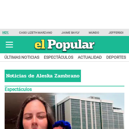
HOY:
CASO LIZETH MARZANO
JAIME BAYLY
MUNDO
JEFFERSON F
ÚLTIMAS NOTICIAS
ESPECTÁCULOS
ACTUALIDAD
DEPORTES
Noticias de
Aleska Zambrano
Espectáculos