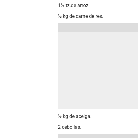
1½ tz.de arroz.
½ kg de carne de res.
½ kg de acelga.
2 cebollas.