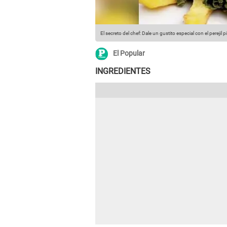
El secreto del chef: Dale un gustito especial con el perejil p
El Popular
INGREDIENTES