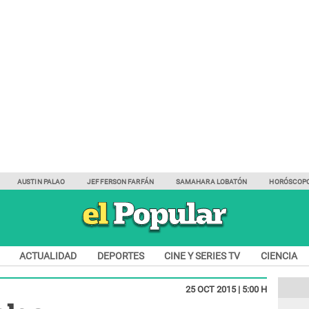
AUSTIN PALAO
JEFFERSON FARFÁN
SAMAHARA LOBATÓN
HORÓSCOP
ACTUALIDAD
DEPORTES
CINE Y SERIES TV
CIENCIA
25 OCT 2015 | 5:00 H