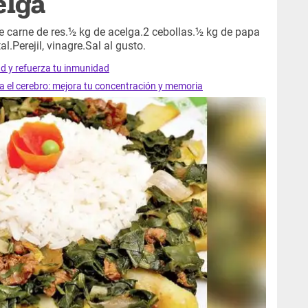
elga
carne de res.½ kg de acelga.2 cebollas.½ kg de papa
l.Perejil, vinagre.Sal al gusto.
ad y refuerza tu inmunidad
ra el cerebro: mejora tu concentración y memoria