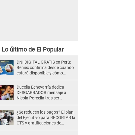
Lo último de El Popular
DNI DIGITAL GRATIS en Perú:
Reniec confirma desde cuándo
estará disponible y cómo
podrás obtenerlo
Ducelia Echevarría dedica
DESGARRADOR mensaje a
Nicola Porcella tras ser
EXPULSADA de Esto es Guerra
México: "Gracias por tu
¿Se reducen los pagos? El plan
amistad"
del Ejecutivo para RECORTAR la
CTS y gratificaciones de
trabajadores del sector privado