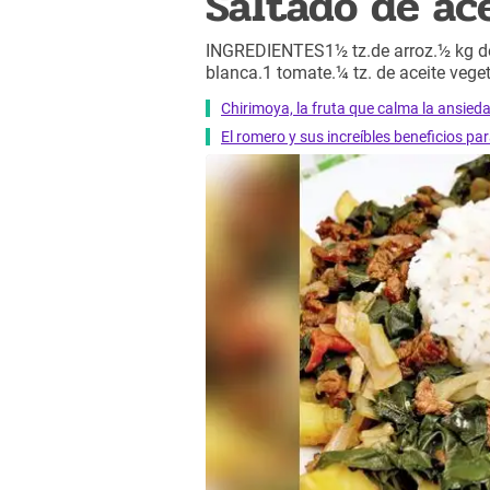
Saltado de ac
INGREDIENTES1½ tz.de arroz.½ kg de 
blanca.1 tomate.¼ tz. de aceite vegeta
Chirimoya, la fruta que calma la ansied
El romero y sus increíbles beneficios pa