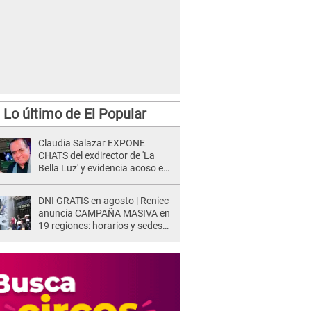
ilizar bien tu lavadora con estos tips
Lo último de El Popular
Claudia Salazar EXPONE
CHATS del exdirector de 'La
Bella Luz' y evidencia acoso e
insistencia: "Vas a estar
conmigo, no pasa nada"
DNI GRATIS en agosto | Reniec
anuncia CAMPAÑA MASIVA en
19 regiones: horarios y sedes
oficiales