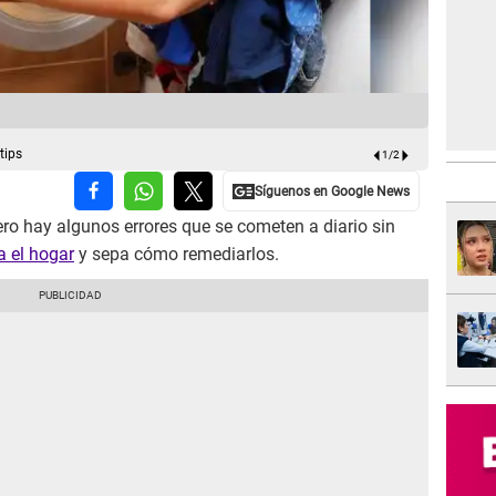
Aprende a ut
tips
1
/
2
ero hay algunos errores que se cometen a diario sin
a el hogar
y sepa cómo remediarlos.