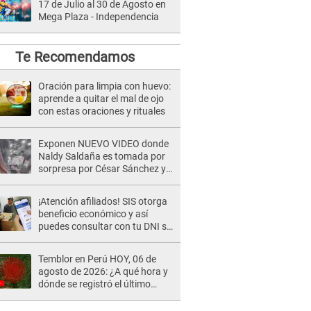
17 de Julio al 30 de Agosto en
Mega Plaza - Independencia
Te Recomendamos
Oración para limpia con huevo:
aprende a quitar el mal de ojo
con estas oraciones y rituales
Exponen NUEVO VIDEO donde
Naldy Saldaña es tomada por
sorpresa por César Sánchez y
ella evidencia su REACCIÓN: Le
agarró la mano
¡Atención afiliados! SIS otorga
beneficio económico y así
puedes consultar con tu DNI si
te corresponde
Temblor en Perú HOY, 06 de
agosto de 2026: ¿A qué hora y
dónde se registró el último
sismo, según IGP?