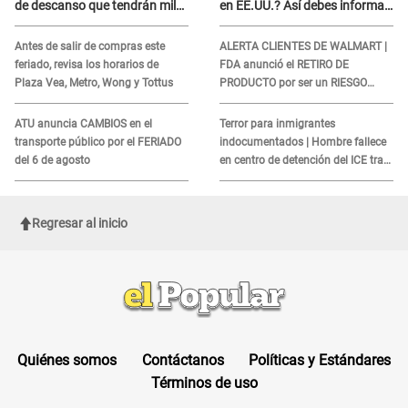
de descanso que tendrán miles
en EE.UU.? Así debes informar
de peruanos
sobre su muerte para EVITAR
COBROS
Antes de salir de compras este
ALERTA CLIENTES DE WALMART |
feriado, revisa los horarios de
FDA anunció el RETIRO DE
Plaza Vea, Metro, Wong y Tottus
PRODUCTO por ser un RIESGO
MORTAL para consumidores: ¿Cuál
es?
ATU anuncia CAMBIOS en el
Terror para inmigrantes
transporte público por el FERIADO
indocumentados | Hombre fallece
del 6 de agosto
en centro de detención del ICE tras
sufrir una "emergencia médica"
Regresar al inicio
Quiénes somos
Contáctanos
Políticas y Estándares
Términos de uso