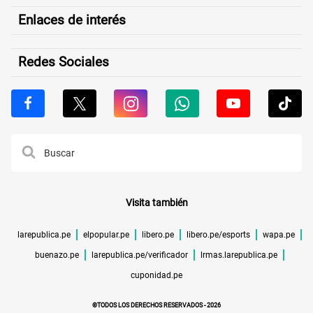
Enlaces de interés
Redes Sociales
Visita también
larepublica.pe
elpopular.pe
libero.pe
libero.pe/esports
wapa.pe
buenazo.pe
larepublica.pe/verificador
lrmas.larepublica.pe
cuponidad.pe
©TODOS LOS DERECHOS RESERVADOS -
2026