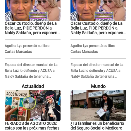
Óscar Custodio, dueño de La
Óscar Custodio, dueño de La
Bella Luz, PIDE PERDÓN a
Bella Luz, PIDE PERDÓN a
Naldy Saldaña, pero exponen
Naldy Saldaña, pero exponen
audio donde le reclama por
audio donde le reclama por
VIDEOS: "No hay necesidad de
VIDEOS: "No hay necesidad de
Agatha Lys presentó su libro
Agatha Lys presentó su libro
grabar"
grabar"
Cartas Marcadas
Cartas Marcadas
Esposa del director musical de La
Esposa del director musical de La
Bella Luz lo defiende y ACUSA a
Bella Luz lo defiende y ACUSA a
Naldy Saldaña de tener una
Naldy Saldaña de tener una
relación con él y otros integrantes
relación con él y otros integrantes
Actualidad
Mundo
FERIADOS de AGOSTO 2026:
¿Tu familiar es un beneficiario
estas son las próximas fechas
del Seguro Social o Medicare