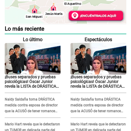
Lo más reciente
Lo último
Espectáculos
¡Buses separados y pruebas
¡Buses separados y pruebas
psicológicas! Óscar Junior
psicológicas! Óscar Junior
revela la LISTA de DRÁSTICAS
revela la LISTA de DRÁSTICAS
medidas para prevenir acoso
medidas para prevenir acoso
en 'La Bella Luz' tras caso
en 'La Bella Luz' tras caso
Naldy Saldaña toma DRÁSTICA
Naldy Saldaña toma DRÁSTICA
Naldy Saldaña
Naldy Saldaña
medida contra esposa de director
medida contra esposa de director
que la ACUSÓ de tener romance
que la ACUSÓ de tener romance
con él: "Muy triste..."
con él: "Muy triste..."
Mario Hart revela que le detectaron
Mario Hart revela que le detectaron
un TUMOR en delicada parte del
un TUMOR en delicada parte del