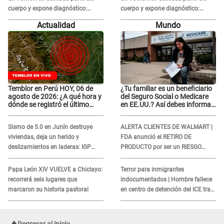
cuerpo y expone diagnóstico:
cuerpo y expone diagnóstico:
"Dolores muy fuertes..."
"Dolores muy fuertes..."
Actualidad
Mundo
Temblor en Perú HOY, 06 de
¿Tu familiar es un beneficiario
agosto de 2026: ¿A qué hora y
del Seguro Social o Medicare
dónde se registró el último
en EE.UU.? Así debes informar
sismo, según IGP?
sobre su muerte para EVITAR
COBROS
Sismo de 5.0 en Junín destruye
ALERTA CLIENTES DE WALMART |
viviendas, deja un herido y
FDA anunció el RETIRO DE
deslizamientos en laderas: IGP
PRODUCTO por ser un RIESGO
alerta sobre posibles réplicas
MORTAL para consumidores: ¿Cuál
es?
Papa León XIV VUELVE a Chiclayo:
Terror para inmigrantes
recorrerá seis lugares que
indocumentados | Hombre fallece
marcaron su historia pastoral
en centro de detención del ICE tras
sufrir una "emergencia médica"