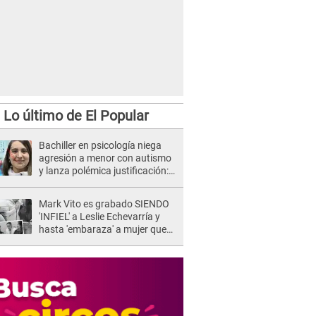
Lo último de El Popular
Bachiller en psicología niega
agresión a menor con autismo
y lanza polémica justificación:
"Defenderme ante..."
Mark Vito es grabado SIENDO
'INFIEL' a Leslie Echevarría y
hasta 'embaraza' a mujer que
sería su AMANTE: "¡Eres un
desgraciado! "