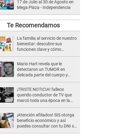
17 de Julio al 30 de Agosto en
Mega Plaza - Independencia
Te Recomendamos
La familia al servicio de nuestro
bienestar: descubre sus
funciones clave y cómo
fomentar la armonía
Mario Hart revela que le
detectaron un TUMOR en
delicada parte del cuerpo y
expone diagnóstico: "Dolores
muy fuertes..."
¡TRISTE NOTICIA! fallece
querido conductor de TV que
marcó toda una época en la
pantalla chica, así fue su
repentino adiós
¡Atención afiliados! SIS otorga
beneficio económico y así
puedes consultar con tu DNI si
te corresponde