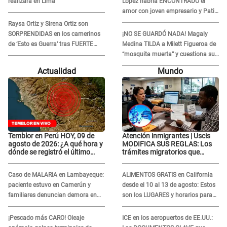
realizará en Lima
López habría ENCONTRADO el
amor con joven empresario y Pati
Lorena la ECHA en VIVO
Raysa Ortiz y Sirena Ortiz son
SORPRENDIDAS en los camerinos
¡NO SE GUARDÓ NADA! Magaly
de ‘Esto es Guerra’ tras FUERTE
Medina TILDA a Milett Figueroa de
ENFRENTAMIENTO con Gabriel
“mosquita muerta” y cuestiona su
Moisés: “Gracias”
RECONCILIACIÓN con Marcelo
Actualidad
Mundo
Tinelli en TV argentina
Temblor en Perú HOY, 09 de
Atención inmigrantes | Uscis
agosto de 2026: ¿A qué hora y
MODIFICA SUS REGLAS: Los
dónde se registró el último
trámites migratorios que
sismo, según IGP?
podrían necesitar tu prueba de
ADN
Caso de MALARIA en Lambayeque:
ALIMENTOS GRATIS en California
paciente estuvo en Camerún y
desde el 10 al 13 de agosto: Estos
familiares denuncian demora en
son los LUGARES y horarios para
tratamiento
recibir la ayuda
¡Pescado más CARO! Oleaje
ICE en los aeropuertos de EE.UU.: