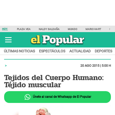
HOY:
PLAZA VEA
NALDY SALDAÑA
MUNDO
MARIO HART
SAM
ÚLTIMAS NOTICIAS
ESPECTÁCULOS
ACTUALIDAD
DEPORTES
20 AGO 2015 | 5:00 H
Tejidos del Cuerpo Humano:
Téjido muscular
Únete al canal de Whatsapp de El Popular