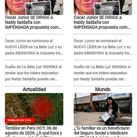
Óscar Junior SE DIRIGE a
Óscar Junior SE DIRIGE a
Naldy Saldaña con
Naldy Saldaña con
IMPENSADA propuesta como
IMPENSADA propuesta como
nuevo líder de 'La Bella Luz'
nuevo líder de 'La Bella Luz'
tras denuncia: "Otro tipo de
tras denuncia: "Otro tipo de
Óscar Junior es nombrado el
Óscar Junior es nombrado el
ley..."
ley..."
NUEVO LÍDER de 'La Bella Luz' y su
NUEVO LÍDER de 'La Bella Luz' y su
padre ABANDONA la orquesta tras
padre ABANDONA la orquesta tras
caso Naldy Saldaña: "Son
caso Naldy Saldaña: "Son
errores..."
errores..."
Dueño de 'La Bella Luz' INDIGNA al
Dueño de 'La Bella Luz' INDIGNA al
revelar que los videos expuestos
revelar que los videos expuestos
por Naldy Saldaña pueden ser
por Naldy Saldaña pueden ser
EDITADOS: "Yo tengo sus dos
EDITADOS: "Yo tengo sus dos
Actualidad
Mundo
visitas..."
visitas..."
Temblor en Perú HOY, 06 de
¿Tu familiar es un beneficiario
agosto de 2026: ¿A qué hora y
del Seguro Social o Medicare