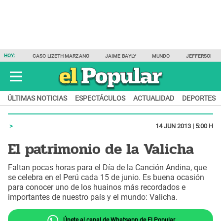
HOY:
CASO LIZETH MARZANO
JAIME BAYLY
MUNDO
JEFFERSON F
ÚLTIMAS NOTICIAS
ESPECTÁCULOS
ACTUALIDAD
DEPORTES
14 JUN 2013 | 5:00 H
El patrimonio de la Valicha
Faltan pocas horas para el Día de la Canción Andina, que
se celebra en el Perú cada 15 de junio. Es buena ocasión
para conocer uno de los huainos más recordados e
importantes de nuestro país y el mundo: Valicha.
Únete al canal de Whatsapp de El Popular