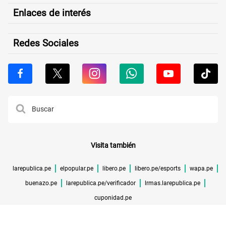
Enlaces de interés
Redes Sociales
Visita también
larepublica.pe
elpopular.pe
libero.pe
libero.pe/esports
wapa.pe
buenazo.pe
larepublica.pe/verificador
lrmas.larepublica.pe
cuponidad.pe
©TODOS LOS DERECHOS RESERVADOS -
2026