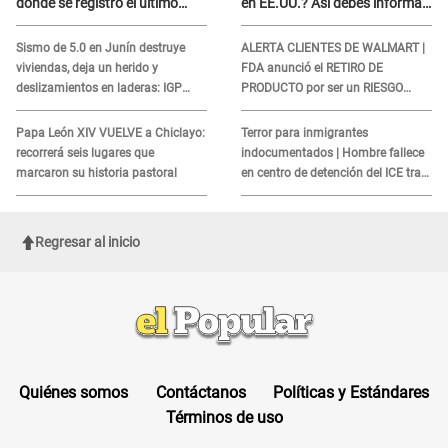
dónde se registró el último
en EE.UU.? Así debes informar
sismo, según IGP?
sobre su muerte para EVITAR
COBROS
Sismo de 5.0 en Junín destruye
ALERTA CLIENTES DE WALMART |
viviendas, deja un herido y
FDA anunció el RETIRO DE
deslizamientos en laderas: IGP
PRODUCTO por ser un RIESGO
alerta sobre posibles réplicas
MORTAL para consumidores: ¿Cuál
es?
Papa León XIV VUELVE a Chiclayo:
Terror para inmigrantes
recorrerá seis lugares que
indocumentados | Hombre fallece
marcaron su historia pastoral
en centro de detención del ICE tras
sufrir una "emergencia médica"
Regresar al inicio
Quiénes somos
Contáctanos
Políticas y Estándares
Términos de uso