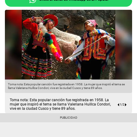
Toma nota: Esta popular canción fue registrada en 1958. La mujer que inspiró el tema se
M
llama Valeriana Huillca Condori, vive en la ciudad Cusco y tiene 89 años.
Toma nota: Esta popular canción fue registrada en 1958. La
mujer que inspiró el tema se llama Valeriana Huillca Condori,
1
/
2
vive en la ciudad Cusco y tiene 89 años.