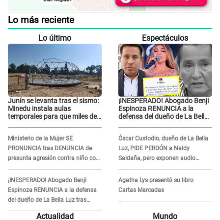
Lo más reciente
Lo último
Espectáculos
Junín se levanta tras el sismo:
¡INESPERADO! Abogado Benji
Minedu instala aulas
Espinoza RENUNCIA a la
temporales para que miles de
defensa del dueño de La Bella
escolares vuelvan a clases
Luz tras difusión de
POLÉMICO audio: "Nada que
Ministerio de la Mujer SE
Óscar Custodio, dueño de La Bella
defender"
PRONUNCIA tras DENUNCIA de
Luz, PIDE PERDÓN a Naldy
presunta agresión contra niño con
Saldaña, pero exponen audio
autismo en Surco
donde le reclama por VIDEOS: "No
hay necesidad de grabar"
¡INESPERADO! Abogado Benji
Agatha Lys presentó su libro
Espinoza RENUNCIA a la defensa
Cartas Marcadas
del dueño de La Bella Luz tras
difusión de POLÉMICO audio:
Actualidad
Mundo
"Nada que defender"