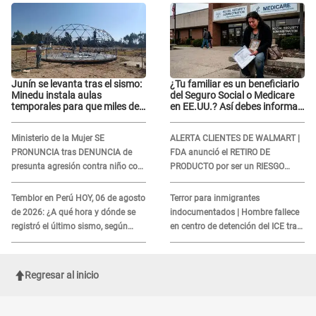
Junín se levanta tras el sismo:
¿Tu familiar es un beneficiario
Minedu instala aulas
del Seguro Social o Medicare
temporales para que miles de
en EE.UU.? Así debes informar
escolares vuelvan a clases
sobre su muerte para EVITAR
COBROS
Ministerio de la Mujer SE
ALERTA CLIENTES DE WALMART |
PRONUNCIA tras DENUNCIA de
FDA anunció el RETIRO DE
presunta agresión contra niño con
PRODUCTO por ser un RIESGO
autismo en Surco
MORTAL para consumidores: ¿Cuál
es?
Temblor en Perú HOY, 06 de agosto
Terror para inmigrantes
de 2026: ¿A qué hora y dónde se
indocumentados | Hombre fallece
registró el último sismo, según
en centro de detención del ICE tras
IGP?
sufrir una "emergencia médica"
Regresar al inicio