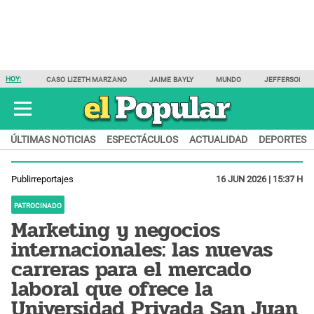
HOY:
CASO LIZETH MARZANO
JAIME BAYLY
MUNDO
JEFFERSON F
ÚLTIMAS NOTICIAS
ESPECTÁCULOS
ACTUALIDAD
DEPORTES
Publirreportajes
16 JUN 2026 | 15:37 H
PATROCINADO
Marketing y negocios
internacionales: las nuevas
carreras para el mercado
laboral que ofrece la
Universidad Privada San Juan