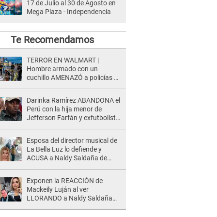
17 de Julio al 30 de Agosto en
Mega Plaza - Independencia
Te Recomendamos
TERROR EN WALMART |
Hombre armado con un
cuchillo AMENAZÓ a policías y
clientes: Este fue su INSÓLITO
FINAL
Darinka Ramírez ABANDONA el
Perú con la hija menor de
Jefferson Farfán y exfutbolista
REACCIONA: "A ti que..."
Esposa del director musical de
La Bella Luz lo defiende y
ACUSA a Naldy Saldaña de
tener una relación con él: "Ella
lo disfruta"
Exponen la REACCIÓN de
Mackeily Luján al ver
LLORANDO a Naldy Saldaña
tras AGRESIÓN de director de
'La Bella Luz': Esto hizo