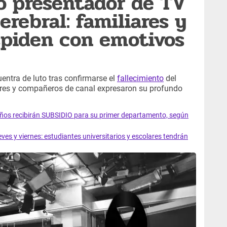
o presentador de TV
rebral: familiares y
spiden con emotivos
entra de luto tras confirmarse el
fallecimiento
del
ares y compañeros de canal expresaron su profundo
os recibirán SUBSIDIO para su primer departamento, según
s y viernes: estudiantes universitarios y escolares tendrán