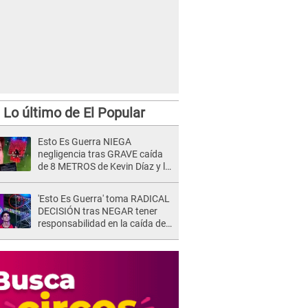
Lo último de El Popular
Esto Es Guerra NIEGA
negligencia tras GRAVE caída
de 8 METROS de Kevin Díaz y lo
SEÑALAN: "No adoptó la
postura correcta"
'Esto Es Guerra' toma RADICAL
DECISIÓN tras NEGAR tener
responsabilidad en la caída de
Kevin Díaz desde 8 metros de
altura