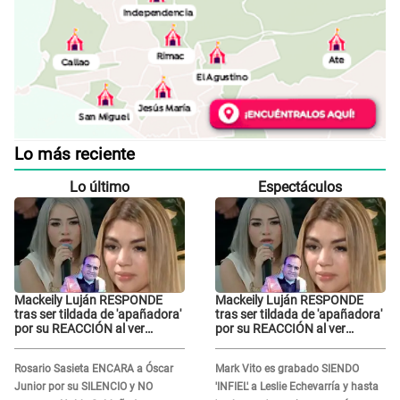
Lo más reciente
Lo último
Espectáculos
Mackeily Luján RESPONDE
Mackeily Luján RESPONDE
tras ser tildada de 'apañadora'
tras ser tildada de 'apañadora'
por su REACCIÓN al ver
por su REACCIÓN al ver
LLORAR a Naldy Saldaña tras
LLORAR a Naldy Saldaña tras
acoso: "No sabía la magnitud"
acoso: "No sabía la magnitud"
Rosario Sasieta ENCARA a Óscar
Mark Vito es grabado SIENDO
Junior por su SILENCIO y NO
'INFIEL' a Leslie Echevarría y hasta