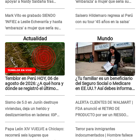
apoyar a Naldy Saldaña tras
'embaraza' a mujer que sería su
denuncia en 'La Bella Luz': "¿Te
AMANTE: "¡Eres un desgraciado! "
comieron la lengua?"
Mark Vito es grabado SIENDO
Salsero Hildemaro regresa al Perú
'INFIEL' a Leslie Echevarría y hasta
con su tour '45 años en la salsa'
'embaraza' a mujer que sería su
AMANTE: "¡Eres un desgraciado! "
Actualidad
Mundo
Temblor en Perú HOY, 06 de
¿Tu familiar es un beneficiario
agosto de 2026: ¿A qué hora y
del Seguro Social o Medicare
dónde se registró el último
en EE.UU.? Así debes informar
sismo, según IGP?
sobre su muerte para EVITAR
COBROS
Sismo de 5.0 en Junín destruye
ALERTA CLIENTES DE WALMART |
viviendas, deja un herido y
FDA anunció el RETIRO DE
deslizamientos en laderas: IGP
PRODUCTO por ser un RIESGO
alerta sobre posibles réplicas
MORTAL para consumidores: ¿Cuál
es?
Papa León XIV VUELVE a Chiclayo:
Terror para inmigrantes
recorrerá seis lugares que
indocumentados | Hombre fallece