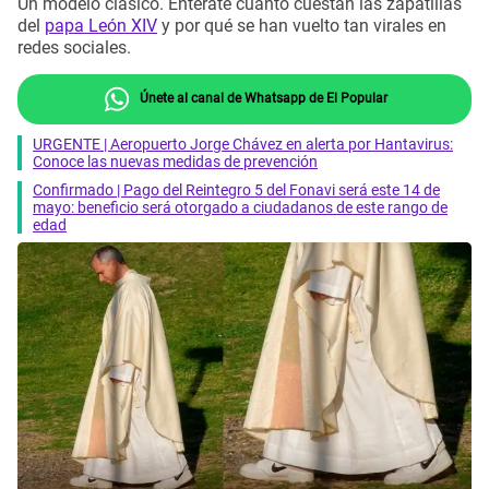
Un modelo clásico. Entérate cuánto cuestan las zapatillas
del
papa León XIV
y por qué se han vuelto tan virales en
redes sociales.
Únete al canal de Whatsapp de El Popular
URGENTE | Aeropuerto Jorge Chávez en alerta por Hantavirus:
Conoce las nuevas medidas de prevención
Confirmado | Pago del Reintegro 5 del Fonavi será este 14 de
mayo: beneficio será otorgado a ciudadanos de este rango de
edad