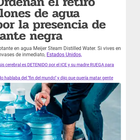
Ordenan el retiro
lones de agua
or la presencia de
tante negra
otante en agua Meijer Steam Distilled Water. Si vives en
 envases de inmediato,
Estados Unidos,
sis cerebral es DETENIDO por el ICE y su madre RUEGA para
o hablaba del "fin del mundo" y dijo que quería matar gente