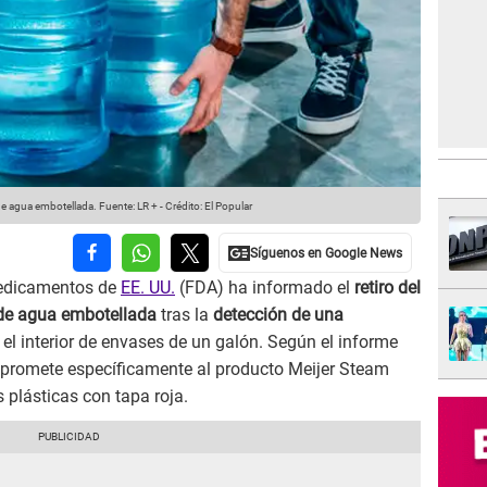
de agua embotellada.
Fuente: LR +
-
Crédito: El Popular
Medicamentos de
EE. UU.
(FDA) ha informado el
retiro del
de agua embotellada
tras la
detección de una
el interior de envases de un galón. Según el informe
ompromete específicamente al producto Meijer Steam
s plásticas con tapa roja.