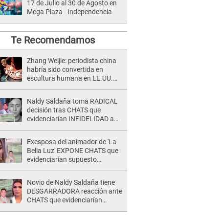
17 de Julio al 30 de Agosto en
Mega Plaza - Independencia
Te Recomendamos
Zhang Weijie: periodista china
habría sido convertida en
escultura humana en EE.UU.
[FOTOS]
Naldy Saldaña toma RADICAL
decisión tras CHATS que
evidenciarían INFIDELIDAD a
su novio con animador de 'La
Bella Luz': "Un día..."
Exesposa del animador de 'La
Bella Luz' EXPONE CHATS que
evidenciarían supuesto
romance clandestino con Naldy
Saldaña, pese a tener pareja
Novio de Naldy Saldaña tiene
DESGARRADORA reacción ante
CHATS que evidenciarían
INFIDELIDAD con animador de
'La Bella Luz': "Se puso..."