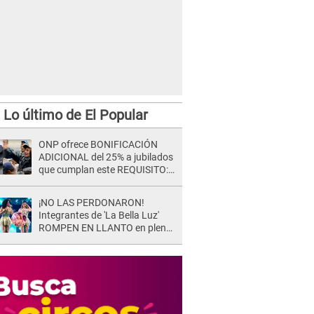
Lo último de El Popular
ONP ofrece BONIFICACIÓN
ADICIONAL del 25% a jubilados
que cumplan este REQUISITO:
revisa si accedes aquí
¡NO LAS PERDONARON!
Integrantes de 'La Bella Luz'
ROMPEN EN LLANTO en pleno
concierto y reciben FUERTES
CRÍTICAS: “La víctima ...”