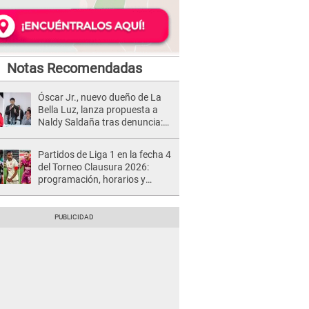
Notas Recomendadas
Óscar Jr., nuevo dueño de La
Bella Luz, lanza propuesta a
Naldy Saldaña tras denuncia:
“Va a haber otro tipo de ley”
Partidos de Liga 1 en la fecha 4
del Torneo Clausura 2026:
programación, horarios y
dónde ver