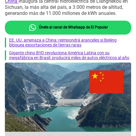
China
inaugura la central hidroeléctrica de Lianghekou en
Sichuan, la más alta del país, a 3.000 metros de altitud,
generando más de 11.000 millones de kWh anuales.
Únete al canal de Whatsapp de El Popular
EE. UU. amenaza a China: reimpondrá aranceles si Beijing
bloquea exportaciones de tierras raras
Gigante chino BYD revoluciona América Latina con su
megafábrica en Brasil: producirá miles de autos eléctricos al año