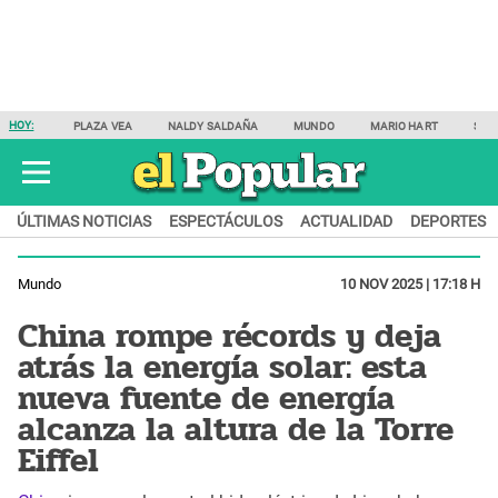
HOY:
PLAZA VEA
NALDY SALDAÑA
MUNDO
MARIO HART
SAM
ÚLTIMAS NOTICIAS
ESPECTÁCULOS
ACTUALIDAD
DEPORTES
Mundo
10 NOV 2025 | 17:18 H
China rompe récords y deja
atrás la energía solar: esta
nueva fuente de energía
alcanza la altura de la Torre
Eiffel