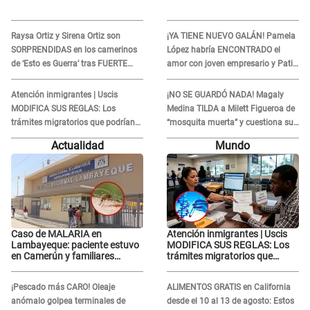
Raysa Ortiz y Sirena Ortiz son
¡YA TIENE NUEVO GALÁN! Pamela
SORPRENDIDAS en los camerinos
López habría ENCONTRADO el
de ‘Esto es Guerra’ tras FUERTE
amor con joven empresario y Pati
ENFRENTAMIENTO con Gabriel
Lorena la ECHA en VIVO
Moisés: “Gracias”
Atención inmigrantes | Uscis
¡NO SE GUARDÓ NADA! Magaly
MODIFICA SUS REGLAS: Los
Medina TILDA a Milett Figueroa de
trámites migratorios que podrían
“mosquita muerta” y cuestiona su
necesitar tu prueba de ADN
RECONCILIACIÓN con Marcelo
Actualidad
Mundo
Tinelli en TV argentina
Caso de MALARIA en
Atención inmigrantes | Uscis
Lambayeque: paciente estuvo
MODIFICA SUS REGLAS: Los
en Camerún y familiares
trámites migratorios que
denuncian demora en
podrían necesitar tu prueba de
tratamiento
ADN
¡Pescado más CARO! Oleaje
ALIMENTOS GRATIS en California
anómalo golpea terminales de
desde el 10 al 13 de agosto: Estos