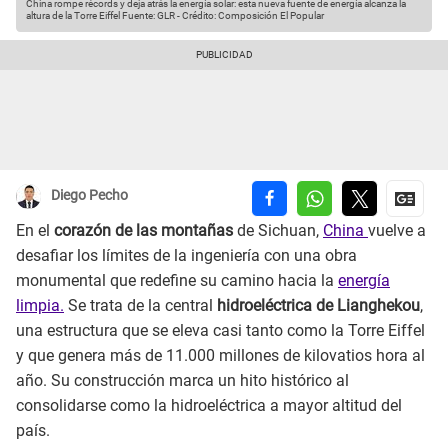
China rompe récords y deja atrás la energía solar: esta nueva fuente de energía alcanza la
altura de la Torre Eiffel
Fuente: GLR
-
Crédito: Composición El Popular
Diego Pecho
En el
corazón de las montañas
de Sichuan,
China
vuelve a
desafiar los límites de la ingeniería con una obra
monumental que redefine su camino hacia la
energía
limpia.
Se trata de la central
hidroeléctrica de Lianghekou
,
una estructura que se eleva casi tanto como la Torre Eiffel
y que genera más de 11.000 millones de kilovatios hora al
año. Su construcción marca un hito histórico al
consolidarse como la hidroeléctrica a mayor altitud del
país.