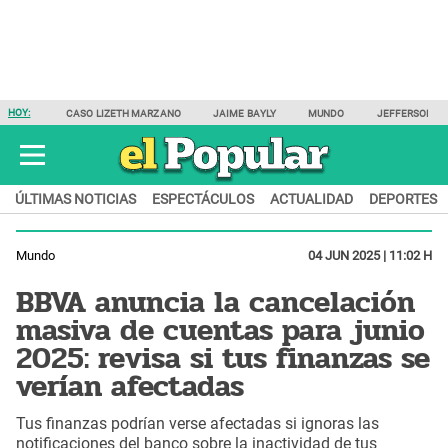
HOY:
CASO LIZETH MARZANO
JAIME BAYLY
MUNDO
JEFFERSON F
ÚLTIMAS NOTICIAS
ESPECTÁCULOS
ACTUALIDAD
DEPORTES
Mundo
04 JUN 2025 | 11:02 H
BBVA anuncia la cancelación
masiva de cuentas para junio
2025: revisa si tus finanzas se
verían afectadas
Tus finanzas podrían verse afectadas si ignoras las
notificaciones del banco sobre la inactividad de tus