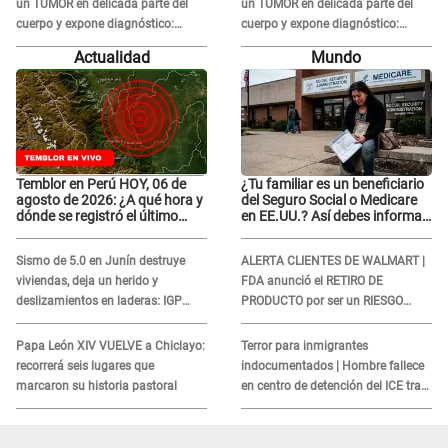
un TUMOR en delicada parte del
un TUMOR en delicada parte del
cuerpo y expone diagnóstico:
cuerpo y expone diagnóstico:
"Dolores muy fuertes..."
"Dolores muy fuertes..."
Actualidad
Mundo
Temblor en Perú HOY, 06 de
¿Tu familiar es un beneficiario
agosto de 2026: ¿A qué hora y
del Seguro Social o Medicare
dónde se registró el último
en EE.UU.? Así debes informar
sismo, según IGP?
sobre su muerte para EVITAR
COBROS
Sismo de 5.0 en Junín destruye
ALERTA CLIENTES DE WALMART |
viviendas, deja un herido y
FDA anunció el RETIRO DE
deslizamientos en laderas: IGP
PRODUCTO por ser un RIESGO
alerta sobre posibles réplicas
MORTAL para consumidores: ¿Cuál
es?
Papa León XIV VUELVE a Chiclayo:
Terror para inmigrantes
recorrerá seis lugares que
indocumentados | Hombre fallece
marcaron su historia pastoral
en centro de detención del ICE tras
sufrir una "emergencia médica"