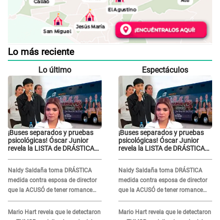
Lo más reciente
Lo último
Espectáculos
¡Buses separados y pruebas
¡Buses separados y pruebas
psicológicas! Óscar Junior
psicológicas! Óscar Junior
revela la LISTA de DRÁSTICAS
revela la LISTA de DRÁSTICAS
medidas para prevenir acoso
medidas para prevenir acoso
en 'La Bella Luz' tras caso
en 'La Bella Luz' tras caso
Naldy Saldaña toma DRÁSTICA
Naldy Saldaña toma DRÁSTICA
Naldy Saldaña
Naldy Saldaña
medida contra esposa de director
medida contra esposa de director
que la ACUSÓ de tener romance
que la ACUSÓ de tener romance
con él: "Muy triste..."
con él: "Muy triste..."
Mario Hart revela que le detectaron
Mario Hart revela que le detectaron