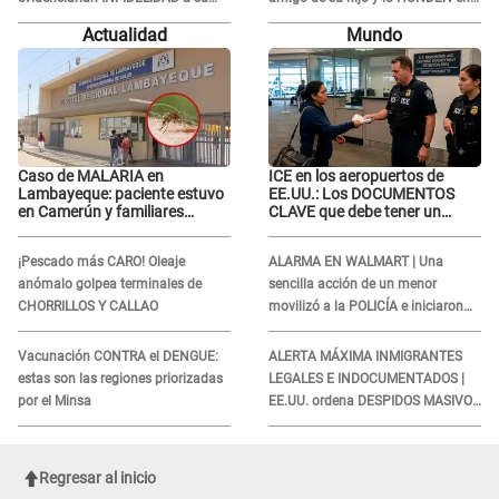
novio con animador de 'La Bella
redes: "A su hija se lo negó"
Actualidad
Mundo
Luz': "Un día..."
Caso de MALARIA en
ICE en los aeropuertos de
Lambayeque: paciente estuvo
EE.UU.: Los DOCUMENTOS
en Camerún y familiares
CLAVE que debe tener un
denuncian demora en
inmigrante al viajar
tratamiento
¡Pescado más CARO! Oleaje
ALARMA EN WALMART | Una
anómalo golpea terminales de
sencilla acción de un menor
CHORRILLOS Y CALLAO
movilizó a la POLICÍA e iniciaron
una investigación por lo hallado:
¿Qué ocurrió?
Vacunación CONTRA el DENGUE:
ALERTA MÁXIMA INMIGRANTES
estas son las regiones priorizadas
LEGALES E INDOCUMENTADOS |
por el Minsa
EE.UU. ordena DESPIDOS MASIVOS
y DEPORTACIONES a estos
extranjeros
Regresar al inicio