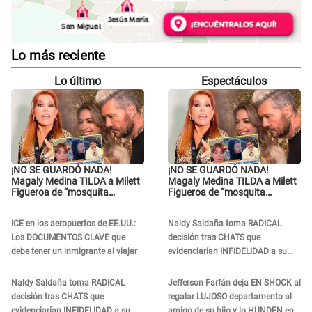
Lo más reciente
Lo último
Espectáculos
¡NO SE GUARDÓ NADA!
¡NO SE GUARDÓ NADA!
Magaly Medina TILDA a Milett
Magaly Medina TILDA a Milett
Figueroa de “mosquita
Figueroa de “mosquita
muerta” y cuestiona su
muerta” y cuestiona su
RECONCILIACIÓN con
RECONCILIACIÓN con
ICE en los aeropuertos de EE.UU.:
Naldy Saldaña toma RADICAL
Marcelo Tinelli en TV argentina
Marcelo Tinelli en TV argentina
Los DOCUMENTOS CLAVE que
decisión tras CHATS que
debe tener un inmigrante al viajar
evidenciarían INFIDELIDAD a su
novio con animador de 'La Bella
Luz': "Un día..."
Naldy Saldaña toma RADICAL
Jefferson Farfán deja EN SHOCK al
decisión tras CHATS que
regalar LUJOSO departamento al
evidenciarían INFIDELIDAD a su
amigo de su hijo y lo HUNDEN en