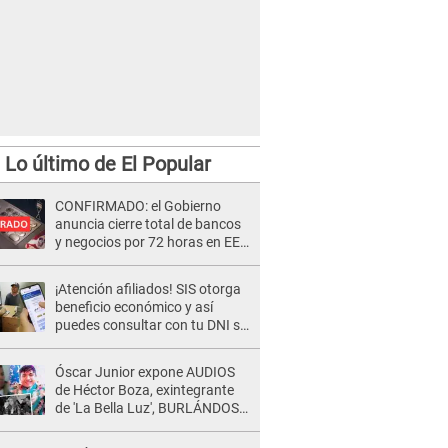
Lo último de El Popular
CONFIRMADO: el Gobierno
anuncia cierre total de bancos
y negocios por 72 horas en EE.
UU.
¡Atención afiliados! SIS otorga
beneficio económico y así
puedes consultar con tu DNI si
te corresponde
Óscar Junior expone AUDIOS
de Héctor Boza, exintegrante
de 'La Bella Luz', BURLÁNDOSE
de Anely Dávila tras acusarlo
de maltrato: "Grábame..."