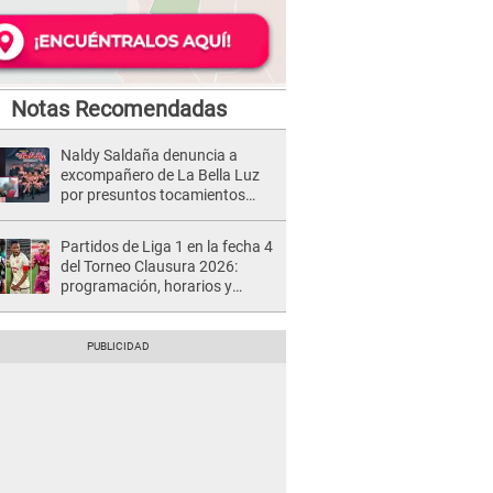
Notas Recomendadas
Naldy Saldaña denuncia a
excompañero de La Bella Luz
por presuntos tocamientos
indebidos e intento de besarla
Partidos de Liga 1 en la fecha 4
del Torneo Clausura 2026:
programación, horarios y
dónde ver