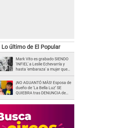
Lo último de El Popular
Mark Vito es grabado SIENDO
'INFIEL' a Leslie Echevarría y
hasta 'embaraza' a mujer que
sería su AMANTE: "¡Eres un
desgraciado! "
¡NO AGUANTÓ MÁS! Esposa de
dueño de ‘La Bella Luz’ SE
QUIEBRA tras DENUNCIA de
Héctor Boza y ARREMETE
contra Claudia Salazar