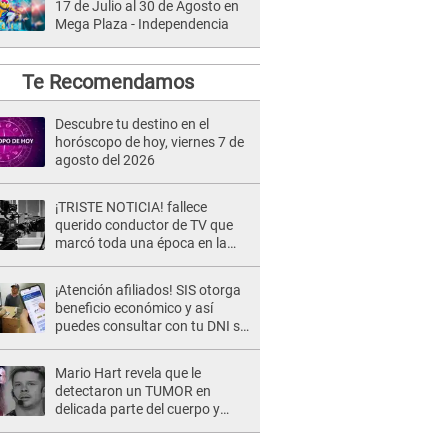
17 de Julio al 30 de Agosto en
Mega Plaza - Independencia
Te Recomendamos
Descubre tu destino en el
horóscopo de hoy, viernes 7 de
agosto del 2026
¡TRISTE NOTICIA! fallece
querido conductor de TV que
marcó toda una época en la
pantalla chica, así fue su
repentino adiós
¡Atención afiliados! SIS otorga
beneficio económico y así
puedes consultar con tu DNI si
te corresponde
Mario Hart revela que le
detectaron un TUMOR en
delicada parte del cuerpo y
expone diagnóstico: "Dolores
muy fuertes..."