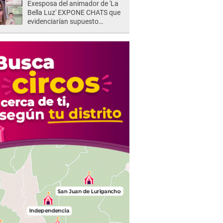
Exesposa del animador de 'La
Bella Luz' EXPONE CHATS que
evidenciarían supuesto
romance clandestino con Naldy
Saldaña, pese a tener pareja