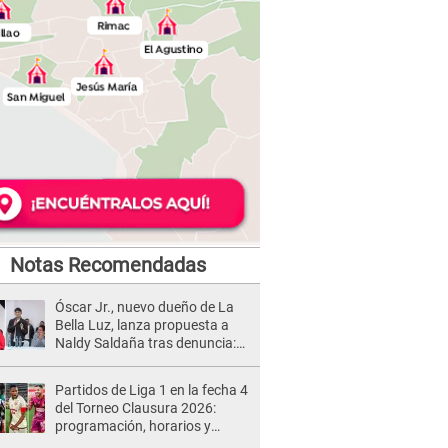
Notas Recomendadas
Óscar Jr., nuevo dueño de La
Bella Luz, lanza propuesta a
Naldy Saldaña tras denuncia:
“Va a haber otro tipo de ley”
Partidos de Liga 1 en la fecha 4
del Torneo Clausura 2026:
programación, horarios y
dónde ver