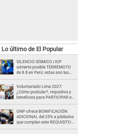
Lo último de El Popular
SILENCIO SÍSMICO | IGP
advierte posible TERREMOTO
de 8.8 en Perú: estas son las
zonas más expuestas
Voluntariado Lima 2027:
¿Cómo postular?, requisitos y
beneficios para PARTICIPAR en
los Juegos Panamericanos
ONP ofrece BONIFICACIÓN
ADICIONAL del 25% a jubilados
que cumplan este REQUISITO:
revisa si accedes aquí