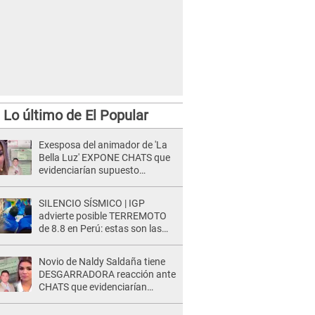
Lo último de El Popular
Exesposa del animador de 'La
Bella Luz' EXPONE CHATS que
evidenciarían supuesto
romance clandestino con Naldy
Saldaña, pese a tener pareja
SILENCIO SÍSMICO | IGP
advierte posible TERREMOTO
de 8.8 en Perú: estas son las
zonas más expuestas
Novio de Naldy Saldaña tiene
DESGARRADORA reacción ante
CHATS que evidenciarían
INFIDELIDAD con animador de
'La Bella Luz': "Se puso..."