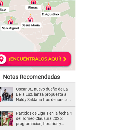
Notas Recomendadas
Óscar Jr., nuevo dueño de La
Bella Luz, lanza propuesta a
Naldy Saldaña tras denuncia:
“Va a haber otro tipo de ley”
Partidos de Liga 1 en la fecha 4
del Torneo Clausura 2026:
programación, horarios y
dónde ver