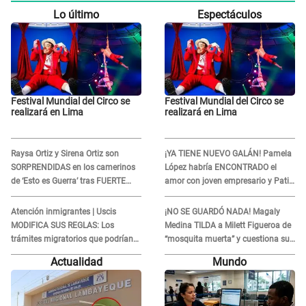
Lo último
Espectáculos
Festival Mundial del Circo se
Festival Mundial del Circo se
realizará en Lima
realizará en Lima
Raysa Ortiz y Sirena Ortiz son
¡YA TIENE NUEVO GALÁN! Pamela
SORPRENDIDAS en los camerinos
López habría ENCONTRADO el
de ‘Esto es Guerra’ tras FUERTE
amor con joven empresario y Pati
ENFRENTAMIENTO con Gabriel
Lorena la ECHA en VIVO
Moisés: “Gracias”
Atención inmigrantes | Uscis
¡NO SE GUARDÓ NADA! Magaly
MODIFICA SUS REGLAS: Los
Medina TILDA a Milett Figueroa de
trámites migratorios que podrían
“mosquita muerta” y cuestiona su
necesitar tu prueba de ADN
RECONCILIACIÓN con Marcelo
Actualidad
Mundo
Tinelli en TV argentina