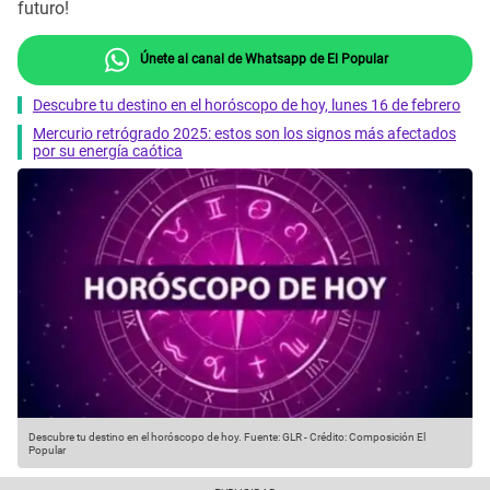
futuro!
Únete al canal de Whatsapp de El Popular
Descubre tu destino en el horóscopo de hoy, lunes 16 de febrero
Mercurio retrógrado 2025: estos son los signos más afectados
por su energía caótica
Descubre tu destino en el horóscopo de hoy.
Fuente: GLR
-
Crédito: Composición El
Popular