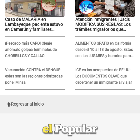
Caso de MALARIA en
Atención inmigrantes | Uscis
Lambayeque: paciente estuvo
MODIFICA SUS REGLAS: Los
en Camerún y familiares
trámites migratorios que
denuncian demora en
podrían necesitar tu prueba de
tratamiento
ADN
¡Pescado más CARO! Oleaje
ALIMENTOS GRATIS en California
anómalo golpea terminales de
desde el 10 al 13 de agosto: Estos
CHORRILLOS Y CALLAO
son los LUGARES y horarios para
recibir la ayuda
Vacunación CONTRA el DENGUE:
ICE en los aeropuertos de EE.UU.:
estas son las regiones priorizadas
Los DOCUMENTOS CLAVE que
por el Minsa
debe tener un inmigrante al viajar
Regresar al inicio