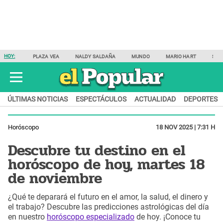
HOY:
PLAZA VEA
NALDY SALDAÑA
MUNDO
MARIO HART
SAM
ÚLTIMAS NOTICIAS
ESPECTÁCULOS
ACTUALIDAD
DEPORTES
Horóscopo
18 NOV 2025 | 7:31 H
Descubre tu destino en el
horóscopo de hoy, martes 18
de noviembre
¿Qué te deparará el futuro en el amor, la salud, el dinero y
el trabajo? Descubre las predicciones astrológicas del día
en nuestro
horóscopo especializado
de hoy. ¡Conoce tu