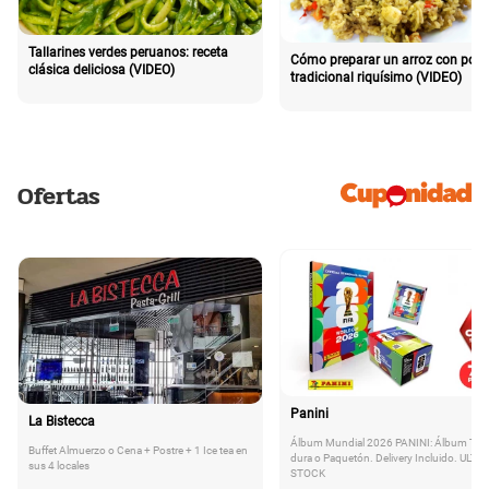
Tallarines verdes peruanos: receta
Cómo preparar un arroz con poll
clásica deliciosa (VIDEO)
tradicional riquísimo (VIDEO)
Ofertas
Panini
La Bistecca
Álbum Mundial 2026 PANINI: Álbum Tap
Buffet Almuerzo o Cena + Postre + 1 Ice tea en
dura o Paquetón. Delivery Incluido. ULTI
sus 4 locales
STOCK