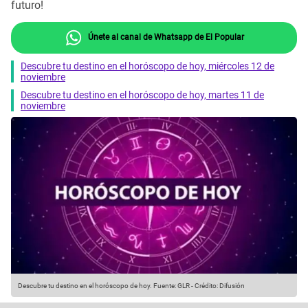
futuro!
Únete al canal de Whatsapp de El Popular
Descubre tu destino en el horóscopo de hoy, miércoles 12 de
noviembre
Descubre tu destino en el horóscopo de hoy, martes 11 de
noviembre
Descubre tu destino en el horóscopo de hoy.
Fuente: GLR
-
Crédito: Difusión