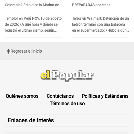
Colombia? Esto dice la Marina de
PREPARADAS por estar
Guerra
contaminados CON METALES:
¿Cuáles son?
Temblor en Perú HOY, 10 de agosto
Terror en Walmart: Detención de un
de 2026: ¿A qué hora y dónde se
ladrón terminó con una balacera
registró el último sismo, según
en el supermercado: ¿Hubo algún
IGP?
herido?
Regresar al inicio
Quiénes somos
Contáctanos
Políticas y Estándares
Términos de uso
Enlaces de interés