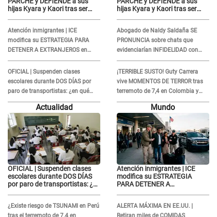
PARCHE y DEFIENDE a sus
PARCHE y DEFIENDE a sus
hijas Kyara y Kaori tras ser
hijas Kyara y Kaori tras ser
llamada 'SUEGRA' en vivo: "No
llamada 'SUEGRA' en vivo: "No
pueden decirme así"
pueden decirme así"
Atención inmigrantes | ICE
Abogado de Naldy Saldaña SE
modifica su ESTRATEGIA PARA
PRONUNCIA sobre chats que
DETENER A EXTRANJEROS en
evidenciarían INFIDELIDAD con
EE.UU.: Así son sus nuevas
animador: "Si ella ha estado con
tácticas
otra pareja..."
OFICIAL | Suspenden clases
¡TERRIBLE SUSTO! Guty Carrera
escolares durante DOS DÍAS por
vive MOMENTOS DE TERROR tras
paro de transportistas: ¿en qué
terremoto de 7,4 en Colombia y
colegios aplica?
revela el DESASTRE que dejó a su
Actualidad
Mundo
paso
OFICIAL | Suspenden clases
Atención inmigrantes | ICE
escolares durante DOS DÍAS
modifica su ESTRATEGIA
por paro de transportistas: ¿en
PARA DETENER A
qué colegios aplica?
EXTRANJEROS en EE.UU.: Así
son sus nuevas tácticas
¿Existe riesgo de TSUNAMI en Perú
ALERTA MÁXIMA EN EE.UU. |
tras el terremoto de 7.4 en
Retiran miles de COMIDAS