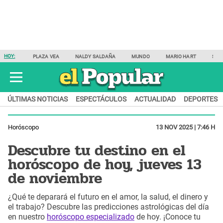
HOY:
PLAZA VEA
NALDY SALDAÑA
MUNDO
MARIO HART
SAM
ÚLTIMAS NOTICIAS
ESPECTÁCULOS
ACTUALIDAD
DEPORTES
Horóscopo
13 NOV 2025 | 7:46 H
Descubre tu destino en el
horóscopo de hoy, jueves 13
de noviembre
¿Qué te deparará el futuro en el amor, la salud, el dinero y
el trabajo? Descubre las predicciones astrológicas del día
en nuestro
horóscopo especializado
de hoy. ¡Conoce tu