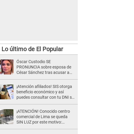
Lo último de El Popular
Óscar Custodio SE
PRONUNCIA sobre esposa de
César Sánchez tras acusar a
Naldy Saldaña de ser PAREJA
del músico: "Lo dejo en manos
¡Atención afiliados! SIS otorga
de la justicia"
beneficio económico y así
puedes consultar con tu DNI si
te corresponde
¡ATENCIÓN! Conocido centro
comercial de Lima se queda
SIN LUZ por este motivo:
¿desde cuándo atenderá?