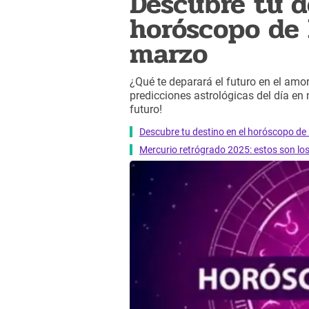
Descubre tu d
horóscopo de 
marzo
¿Qué te deparará el futuro en el amor,
predicciones astrológicas del día en
futuro!
Descubre tu destino en el horóscopo de 
Mercurio retrógrado 2025: estos son lo