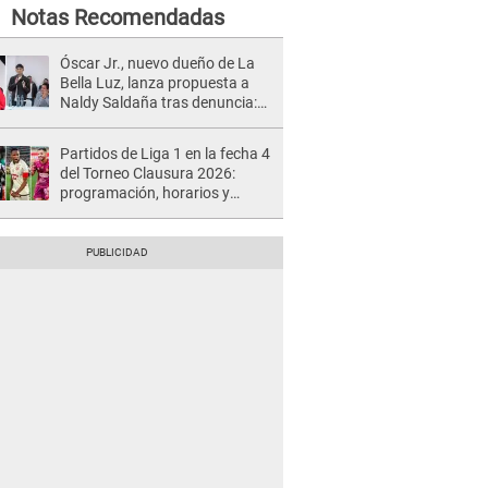
Notas Recomendadas
Óscar Jr., nuevo dueño de La
Bella Luz, lanza propuesta a
Naldy Saldaña tras denuncia:
“Va a haber otro tipo de ley”
Partidos de Liga 1 en la fecha 4
del Torneo Clausura 2026:
programación, horarios y
dónde ver