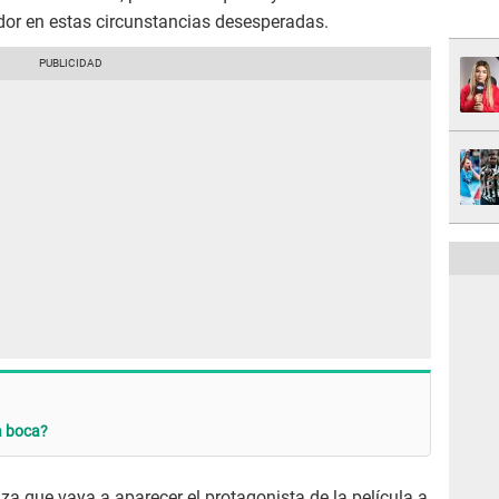
dor en estas circunstancias desesperadas.
a boca?
iza que vaya a aparecer el protagonista de la película a