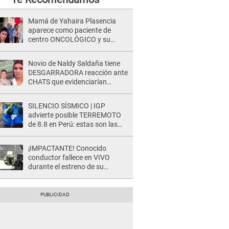
Mamá de Yahaira Plasencia
aparece como paciente de
centro ONCOLÓGICO y su
hermano lanza DESGARRADOR
mensaje: "Hoy fue la última..."
Novio de Naldy Saldaña tiene
DESGARRADORA reacción ante
CHATS que evidenciarían
INFIDELIDAD con animador de
'La Bella Luz': "Se puso..."
SILENCIO SÍSMICO | IGP
advierte posible TERREMOTO
de 8.8 en Perú: estas son las
zonas más expuestas
¡IMPACTANTE! Conocido
conductor fallece en VIVO
durante el estreno de su
NUEVO programa: así fueron
sus últimos segundos al aire