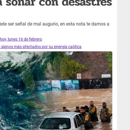
a soñar con desastres
ede ser señal de mal augurio, en esta nota te damos a
hoy, lunes 16 de febrero
s signos más afectados por su energía caótica