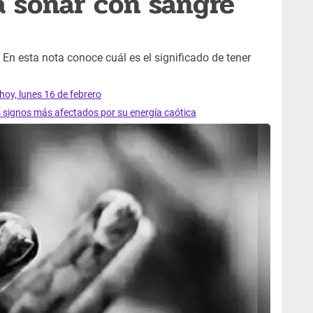
a soñar con sangre
n esta nota conoce cuál es el significado de tener
hoy, lunes 16 de febrero
s signos más afectados por su energía caótica