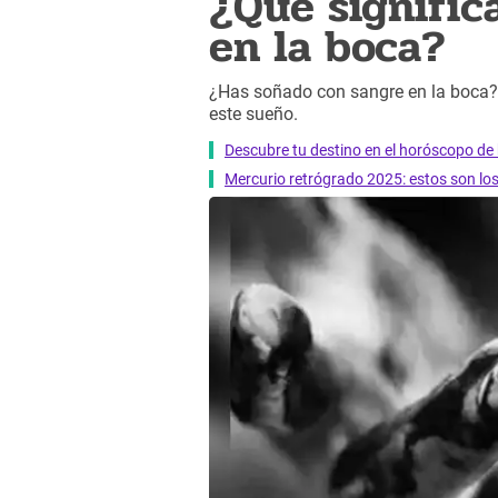
¿Qué signific
en la boca?
¿Has soñado con sangre en la boca? E
este sueño.
Descubre tu destino en el horóscopo de 
Mercurio retrógrado 2025: estos son lo