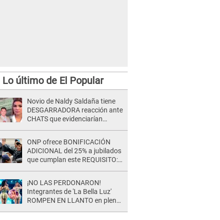
Lo último de El Popular
Novio de Naldy Saldaña tiene
DESGARRADORA reacción ante
CHATS que evidenciarían
INFIDELIDAD con animador de
'La Bella Luz': "Se puso..."
ONP ofrece BONIFICACIÓN
ADICIONAL del 25% a jubilados
que cumplan este REQUISITO:
revisa si accedes aquí
¡NO LAS PERDONARON!
Integrantes de 'La Bella Luz'
ROMPEN EN LLANTO en pleno
concierto y reciben FUERTES
CRÍTICAS: “La víctima ...”