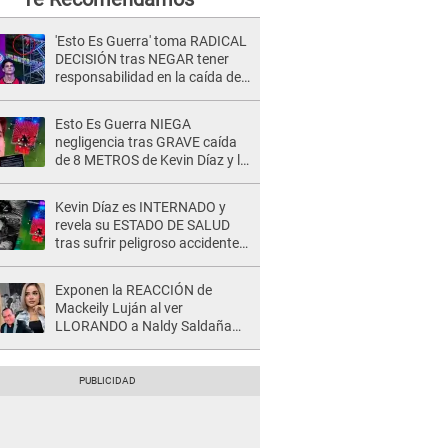
'Esto Es Guerra' toma RADICAL
DECISIÓN tras NEGAR tener
responsabilidad en la caída de
Kevin Díaz desde 8 metros de
altura
Esto Es Guerra NIEGA
negligencia tras GRAVE caída
de 8 METROS de Kevin Díaz y lo
SEÑALAN: "No adoptó la
postura correcta"
Kevin Díaz es INTERNADO y
revela su ESTADO DE SALUD
tras sufrir peligroso accidente
en 'EEG' y caer desde altura de
ocho metros
Exponen la REACCIÓN de
Mackeily Luján al ver
LLORANDO a Naldy Saldaña
tras AGRESIÓN de director de
'La Bella Luz': Esto hizo