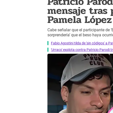
Patricio Paro
mensaje tras 
Pamela López 
Cabe señalar que el participante de ‘
sorprendería’ que el beso haya ocurri
Fabio Agostini tilda de 'sin códigos' a P
'Urraco' explota contra Patricio Parodi