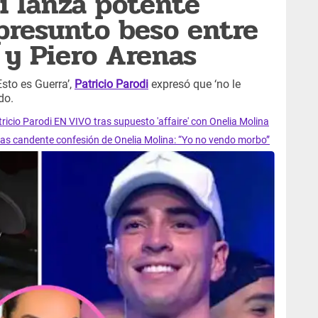
di lanza potente
presunto beso entre
y Piero Arenas
Esto es Guerra’,
Patricio Parodi
expresó que ‘no le
do.
atricio Parodi EN VIVO tras supuesto 'affaire' con Onelia Molina
 tras candente confesión de Onelia Molina: “Yo no vendo morbo”