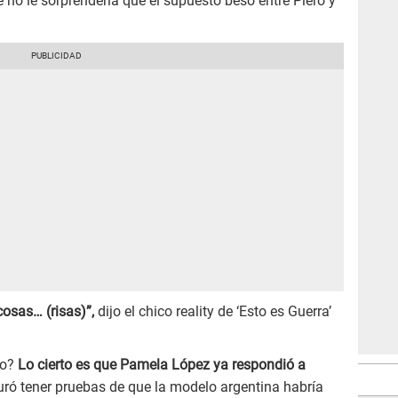
 no le sorprendería que el supuesto beso entre Piero y
cosas… (risas)”,
dijo el chico reality de ‘Esto es Guerra’
to?
Lo cierto es que Pamela López ya respondió a
uró tener pruebas de que la modelo argentina habría