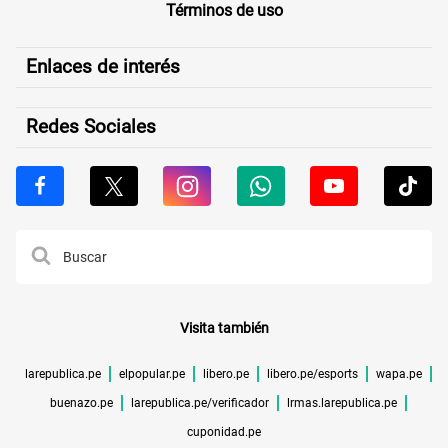
Términos de uso
Enlaces de interés
Redes Sociales
Visita también
larepublica.pe
elpopular.pe
libero.pe
libero.pe/esports
wapa.pe
buenazo.pe
larepublica.pe/verificador
lrmas.larepublica.pe
cuponidad.pe