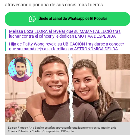
atravesando por una de sus crisis más fuertes.
Únete al canal de Whatsapp de El Popular
Melissa Loza LLORA al revelar que su MAMÁ FALLECIÓ tras
luchar contra el cáncer y le dedican EMOTIVA DESPEDIDA
Hija de Patty Wong revela su UBICACIÓN tras darse a conocer
que su mamá dejó a su familia con ASTRONÓMICA DEUDA
Edison Flores y Ana Siucho estarían atravesando una fuerte crisis en su matrimonio.
Fuente: Difusión
-
Crédito: Composición El Popular