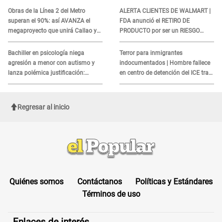
fénomeno El Niño
COBROS
Obras de la Línea 2 del Metro
ALERTA CLIENTES DE WALMART |
superan el 90%: así AVANZA el
FDA anunció el RETIRO DE
megaproyecto que unirá Callao y
PRODUCTO por ser un RIESGO
Ate
MORTAL para consumidores: ¿Cuál
es?
Bachiller en psicología niega
Terror para inmigrantes
agresión a menor con autismo y
indocumentados | Hombre fallece
lanza polémica justificación:
en centro de detención del ICE tras
"Defenderme ante..."
sufrir una "emergencia médica"
Regresar al inicio
Quiénes somos
Contáctanos
Políticas y Estándares
Términos de uso
Enlaces de interés