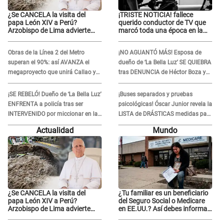
¿Se CANCELA la visita del
¡TRISTE NOTICIA! fallece
papa León XIV a Perú?
querido conductor de TV que
Arzobispo de Lima advierte
marcó toda una época en la
posibles cambios por
pantalla chica, así fue su
fénomeno El Niño
repentino adiós
Obras de la Línea 2 del Metro
¡NO AGUANTÓ MÁS! Esposa de
superan el 90%: así AVANZA el
dueño de ‘La Bella Luz’ SE QUIEBRA
megaproyecto que unirá Callao y
tras DENUNCIA de Héctor Boza y
Ate
ARREMETE contra Claudia Salazar
¡SE REBELÓ! Dueño de ‘La Bella Luz’
¡Buses separados y pruebas
ENFRENTA a policía tras ser
psicológicas! Óscar Junior revela la
INTERVENIDO por miccionar en la
LISTA de DRÁSTICAS medidas para
vía pública: “Lo hice por necesidad”
prevenir acoso en 'La Bella Luz' tras
Actualidad
Mundo
caso Naldy Saldaña
¿Se CANCELA la visita del
¿Tu familiar es un beneficiario
papa León XIV a Perú?
del Seguro Social o Medicare
Arzobispo de Lima advierte
en EE.UU.? Así debes informar
posibles cambios por
sobre su muerte para EVITAR