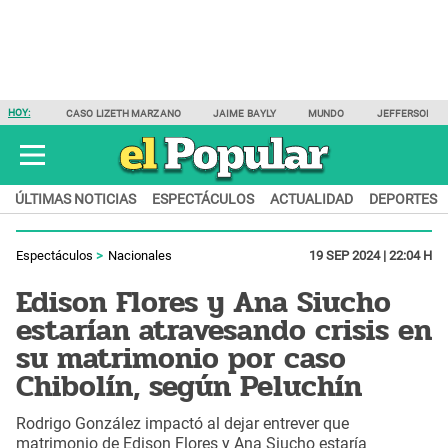
HOY:
CASO LIZETH MARZANO
JAIME BAYLY
MUNDO
JEFFERSON F
ÚLTIMAS NOTICIAS
ESPECTÁCULOS
ACTUALIDAD
DEPORTES
Espectáculos
Nacionales
19 SEP 2024 | 22:04 H
Edison Flores y Ana Siucho
estarían atravesando crisis en
su matrimonio por caso
Chibolín, según Peluchín
Rodrigo González impactó al dejar entrever que
matrimonio de Edison Flores y Ana Siucho estaría