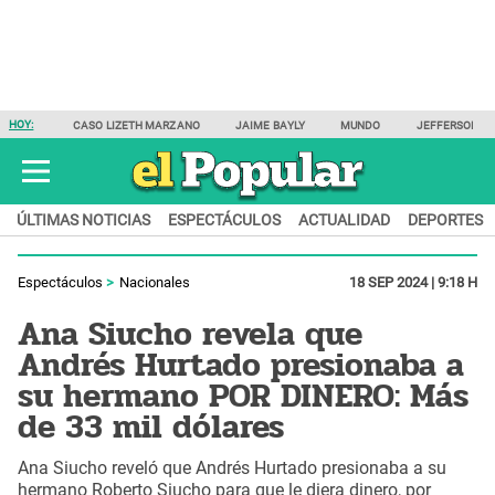
HOY:
CASO LIZETH MARZANO
JAIME BAYLY
MUNDO
JEFFERSON F
ÚLTIMAS NOTICIAS
ESPECTÁCULOS
ACTUALIDAD
DEPORTES
Espectáculos
Nacionales
18 SEP 2024 | 9:18 H
Ana Siucho revela que
Andrés Hurtado presionaba a
su hermano POR DINERO: Más
de 33 mil dólares
Ana Siucho reveló que Andrés Hurtado presionaba a su
hermano Roberto Siucho para que le diera dinero, por