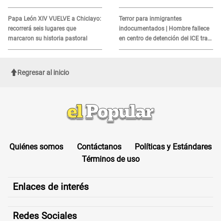
alerta sobre posibles réplicas
MORTAL para consumidores: ¿Cuál
es?
Papa León XIV VUELVE a Chiclayo:
Terror para inmigrantes
recorrerá seis lugares que
indocumentados | Hombre fallece
marcaron su historia pastoral
en centro de detención del ICE tras
sufrir una "emergencia médica"
Regresar al inicio
Quiénes somos
Contáctanos
Políticas y Estándares
Términos de uso
Enlaces de interés
Redes Sociales