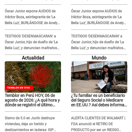
expone diagnóstico: "Dolores
expone diagnóstico: "Dolores
muy fuertes..."
muy fuertes..."
Óscar Junior expone AUDIOS de
Óscar Junior expone AUDIOS de
Héctor Boza, exintegrante de 'La
Héctor Boza, exintegrante de 'La
Bella Luz', BURLÁNDOSE de Anely
Bella Luz', BURLÁNDOSE de Anely
Dávila tras acusarlo de maltrato:
Dávila tras acusarlo de maltrato:
"Grábame..."
"Grábame..."
TESTIGOS 'DESENMASCARAN' a
TESTIGOS 'DESENMASCARAN' a
Óscar Junior, hijo de dueño de 'La
Óscar Junior, hijo de dueño de 'La
Bella Luz', y denuncian maltratos
Bella Luz', y denuncian maltratos
en la orquesta: "Los humilla..."
en la orquesta: "Los humilla..."
Actualidad
Mundo
Temblor en Perú HOY, 06 de
¿Tu familiar es un beneficiario
agosto de 2026: ¿A qué hora y
del Seguro Social o Medicare
dónde se registró el último
en EE.UU.? Así debes informar
sismo, según IGP?
sobre su muerte para EVITAR
COBROS
Sismo de 5.0 en Junín destruye
ALERTA CLIENTES DE WALMART |
viviendas, deja un herido y
FDA anunció el RETIRO DE
deslizamientos en laderas: IGP
PRODUCTO por ser un RIESGO