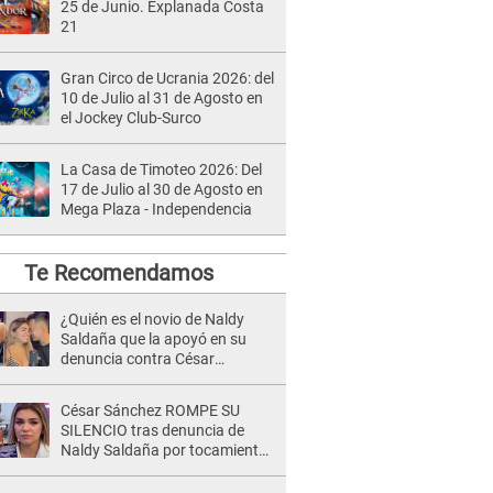
25 de Junio. Explanada Costa
21
Gran Circo de Ucrania 2026: del
10 de Julio al 31 de Agosto en
el Jockey Club-Surco
La Casa de Timoteo 2026: Del
17 de Julio al 30 de Agosto en
Mega Plaza - Independencia
Te Recomendamos
¿Quién es el novio de Naldy
Saldaña que la apoyó en su
denuncia contra César
Sánchez y confrontó al dueño
de 'La Bella Luz'?
César Sánchez ROMPE SU
SILENCIO tras denuncia de
Naldy Saldaña por tocamientos
indebidos: "Pido respetar la
presunción de inocencia"