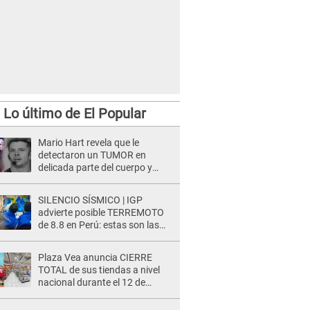
Lo último de El Popular
Mario Hart revela que le
detectaron un TUMOR en
delicada parte del cuerpo y
expone diagnóstico: "Dolores
muy fuertes..."
SILENCIO SÍSMICO | IGP
advierte posible TERREMOTO
de 8.8 en Perú: estas son las
zonas más expuestas
Plaza Vea anuncia CIERRE
TOTAL de sus tiendas a nivel
nacional durante el 12 de
agosto por este MOTIVO