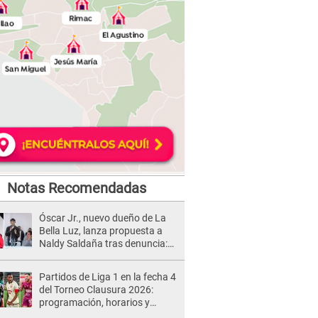
Notas Recomendadas
Óscar Jr., nuevo dueño de La
Bella Luz, lanza propuesta a
Naldy Saldaña tras denuncia:
“Va a haber otro tipo de ley”
Partidos de Liga 1 en la fecha 4
del Torneo Clausura 2026:
programación, horarios y
dónde ver