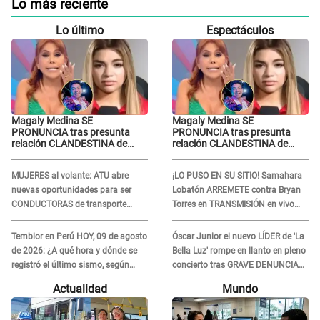
Lo más reciente
Lo último
Espectáculos
Magaly Medina SE
Magaly Medina SE
PRONUNCIA tras presunta
PRONUNCIA tras presunta
relación CLANDESTINA de
relación CLANDESTINA de
Naldy Saldaña con animador
Naldy Saldaña con animador
de La Bella Luz: "Es lo más
de La Bella Luz: "Es lo más
MUJERES al volante: ATU abre
¡LO PUSO EN SU SITIO! Samahara
sucio"
sucio"
nuevas oportunidades para ser
Lobatón ARREMETE contra Bryan
CONDUCTORAS de transporte
Torres en TRANSMISIÓN en vivo
público en Lima y Callao
tras nueva DENUNCIA: “Le molesta
verme regia...”
Temblor en Perú HOY, 09 de agosto
Óscar Junior el nuevo LÍDER de 'La
de 2026: ¿A qué hora y dónde se
Bella Luz' rompe en llanto en pleno
registró el último sismo, según
concierto tras GRAVE DENUNCIA
IGP?
de Naldy Saldaña: “Prometo no
Actualidad
Mundo
defraudarlos”