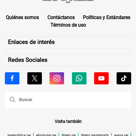
Quiénes somos
Contáctanos
Políticas y Estándares
Términos de uso
Enlaces de interés
Redes Sociales
Visita también
larepublica.pe
elpopular.pe
libero.pe
libero.pe/esports
wapa.pe