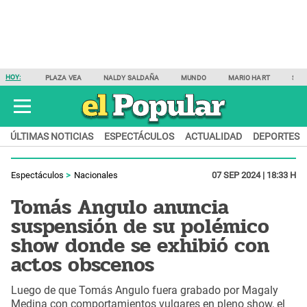
HOY:
PLAZA VEA
NALDY SALDAÑA
MUNDO
MARIO HART
SAM
ÚLTIMAS NOTICIAS
ESPECTÁCULOS
ACTUALIDAD
DEPORTES
Espectáculos
Nacionales
07 SEP 2024 | 18:33 H
Tomás Angulo anuncia
suspensión de su polémico
show donde se exhibió con
actos obscenos
Luego de que Tomás Angulo fuera grabado por Magaly
Medina con comportamientos vulgares en pleno show, el