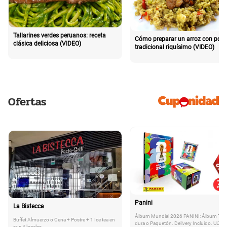
Tallarines verdes peruanos: receta
Cómo preparar un arroz con poll
clásica deliciosa (VIDEO)
tradicional riquísimo (VIDEO)
Ofertas
Panini
La Bistecca
Álbum Mundial 2026 PANINI: Álbum Tap
Buffet Almuerzo o Cena + Postre + 1 Ice tea en
dura o Paquetón. Delivery Incluido. ULTI
sus 4 locales