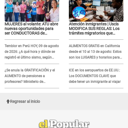
MUJERES al volante: ATU abre
Atención inmigrantes | Uscis
nuevas oportunidades para
MODIFICA SUS REGLAS: Los
ser CONDUCTORAS de
trámites migratorios que
transporte público en Lima y
podrían necesitar tu prueba de
Callao
ADN
Temblor en Perú HOY, 09 de agosto
ALIMENTOS GRATIS en California
de 2026: ¿A qué hora y dónde se
desde el 10 al 13 de agosto: Estos
registró el último sismo, según
son los LUGARES y horarios para
IGP?
recibir la ayuda
¿Se anula la GRATIFICACIÓN y el
ICE en los aeropuertos de EE.UU.:
AUMENTO de pensiones a
Los DOCUMENTOS CLAVE que
profesores? Ministerio de
debe tener un inmigrante al viajar
Economía acudirá al TC por
NUEVA LEY
Regresar al inicio