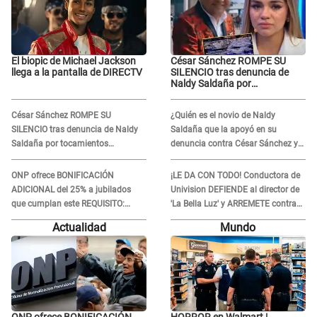
El biopic de Michael Jackson
César Sánchez ROMPE SU
llega a la pantalla de DIRECTV
SILENCIO tras denuncia de
Naldy Saldaña por
tocamientos indebidos: "Pido
respetar la presunción de
César Sánchez ROMPE SU
¿Quién es el novio de Naldy
inocencia"
SILENCIO tras denuncia de Naldy
Saldaña que la apoyó en su
Saldaña por tocamientos
denuncia contra César Sánchez y
indebidos: "Pido respetar la
confrontó al dueño de 'La Bella
presunción de inocencia"
Luz'?
ONP ofrece BONIFICACIÓN
¡LE DA CON TODO! Conductora de
ADICIONAL del 25% a jubilados
Univision DEFIENDE al director de
que cumplan este REQUISITO:
'La Bella Luz' y ARREMETE contra
revisa si accedes aquí
Naldy Saldaña: “Muchas
Actualidad
Mundo
amantes...”