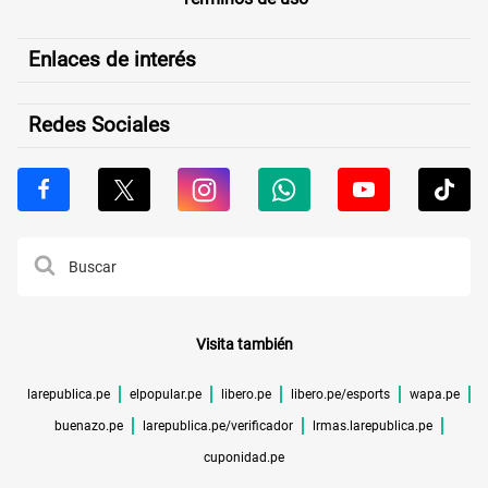
Enlaces de interés
Redes Sociales
Visita también
larepublica.pe
elpopular.pe
libero.pe
libero.pe/esports
wapa.pe
buenazo.pe
larepublica.pe/verificador
lrmas.larepublica.pe
cuponidad.pe