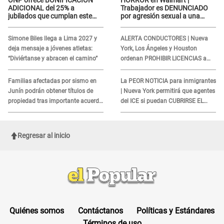
ONP ofrece BONIFICACIÓN
HORROR en Walmart |
ADICIONAL del 25% a
Trabajador es DENUNCIADO
jubilados que cumplan este
por agresión sexual a una
REQUISITO: revisa si accedes
cliente y su respuesta
aquí
INDIGNÓ A TODOS
Simone Biles llega a Lima 2027 y
ALERTA CONDUCTORES | Nueva
deja mensaje a jóvenes atletas:
York, Los Ángeles y Houston
“Diviértanse y abracen el camino”
ordenan PROHIBIR LICENCIAS a
quienes no presenten ESTE
DOCUMENTO
Familias afectadas por sismo en
La PEOR NOTICIA para inmigrantes
Junín podrán obtener títulos de
| Nueva York permitirá que agentes
propiedad tras importante acuerdo
del ICE si puedan CUBRIRSE EL
de Cofopri
ROSTRO
Regresar al inicio
Quiénes somos
Contáctanos
Políticas y Estándares
Términos de uso