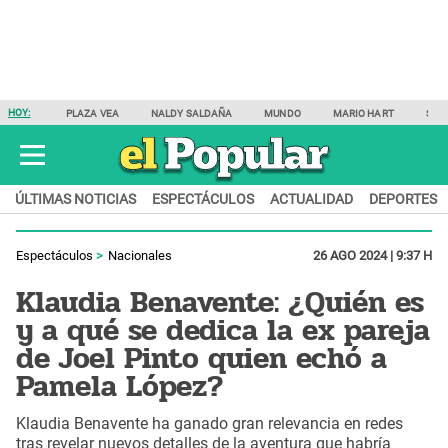
HOY:
PLAZA VEA
NALDY SALDAÑA
MUNDO
MARIO HART
SAM
ÚLTIMAS NOTICIAS
ESPECTÁCULOS
ACTUALIDAD
DEPORTES
Espectáculos
Nacionales
26 AGO 2024 | 9:37 H
Klaudia Benavente: ¿Quién es
y a qué se dedica la ex pareja
de Joel Pinto quien echó a
Pamela López?
Klaudia Benavente ha ganado gran relevancia en redes
tras revelar nuevos detalles de la aventura que habría