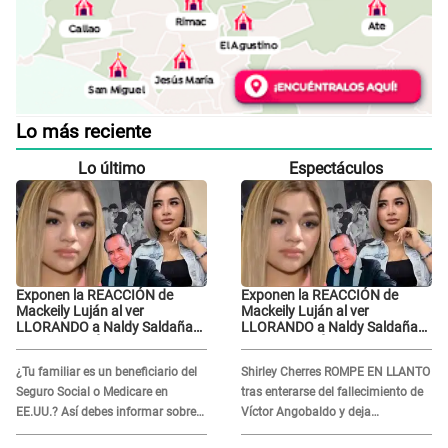
Lo más reciente
Lo último
Espectáculos
Exponen la REACCIÓN de
Exponen la REACCIÓN de
Mackeily Luján al ver
Mackeily Luján al ver
LLORANDO a Naldy Saldaña
LLORANDO a Naldy Saldaña
tras AGRESIÓN de director de
tras AGRESIÓN de director de
'La Bella Luz': Esto hizo
'La Bella Luz': Esto hizo
¿Tu familiar es un beneficiario del
Shirley Cherres ROMPE EN LLANTO
Seguro Social o Medicare en
tras enterarse del fallecimiento de
EE.UU.? Así debes informar sobre
Víctor Angobaldo y deja
su muerte para EVITAR COBROS
DESGARRADOR mensaje: "Mi