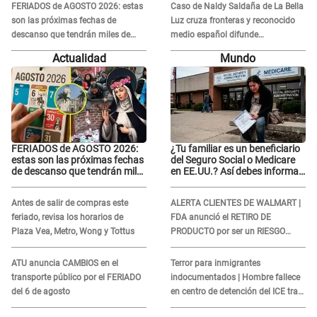
corazón está roto..."
FERIADOS de AGOSTO 2026: estas
Caso de Naldy Saldaña de La Bella
son las próximas fechas de
Luz cruza fronteras y reconocido
descanso que tendrán miles de
medio español difunde
peruanos
INDIGNANTE video: "Un hombre
Actualidad
Mundo
semicalvo que le dobla la edad"
FERIADOS de AGOSTO 2026:
¿Tu familiar es un beneficiario
estas son las próximas fechas
del Seguro Social o Medicare
de descanso que tendrán miles
en EE.UU.? Así debes informar
de peruanos
sobre su muerte para EVITAR
COBROS
Antes de salir de compras este
ALERTA CLIENTES DE WALMART |
feriado, revisa los horarios de
FDA anunció el RETIRO DE
Plaza Vea, Metro, Wong y Tottus
PRODUCTO por ser un RIESGO
MORTAL para consumidores: ¿Cuál
es?
ATU anuncia CAMBIOS en el
Terror para inmigrantes
transporte público por el FERIADO
indocumentados | Hombre fallece
del 6 de agosto
en centro de detención del ICE tras
sufrir una "emergencia médica"